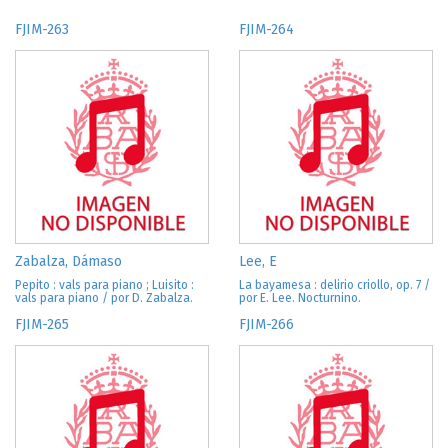
FJIM-263
FJIM-264
Zabalza, Dámaso
Lee, E
Pepito : vals para piano ; Luisito :
La bayamesa : delirio criollo, op. 7 /
vals para piano / por D. Zabalza.
por E. Lee. Nocturnino.
FJIM-265
FJIM-266