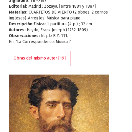
Signatura:
FJIM-187
Editorial:
Madrid : Zozaya, [entre 1881 y 1887]
Materias:
CUARTETOS DE VIENTO (2 oboes, 2 cornos
ingleses)-Arreglos. Música para piano.
Descripción física:
1 partitura (4 p.) ; 32 cm.
Autores:
Haydn, Franz Joseph (1732-1809)
Observaciones:
N. pl.: B.Z. 111.
En: "La Correspondencia Musical"
Obras del mismo autor [19]