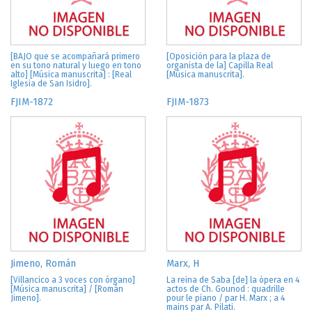
[BAJO que se acompañará primero
[Oposición para la plaza de
en su tono natural y luego en tono
organista de la] Capilla Real
alto] [Música manuscrita] : [Real
[Música manuscrita].
Iglesia de San Isidro].
FJIM-1872
FJIM-1873
Jimeno, Román
Marx, H
[Villancico a 3 voces con órgano]
La reina de Saba [de] la ópera en 4
[Música manuscrita] / [Román
actos de Ch. Gounod : quadrille
Jimeno].
pour le piano / par H. Marx ; a 4
mains par A. Pilati.