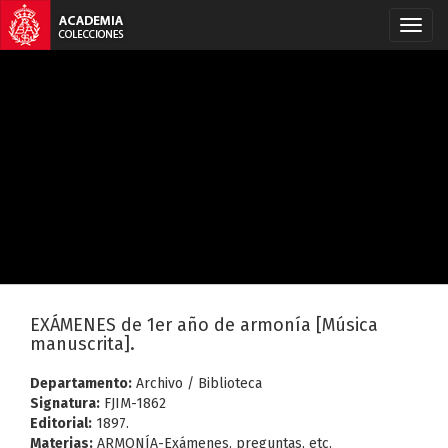
EXÁMENES de 1er año de armonía [Música
manuscrita].
Departamento:
Archivo / Biblioteca
Signatura:
FJIM-1862
Editorial:
1897.
Materias:
ARMONÍA-Exámenes, preguntas, etc.