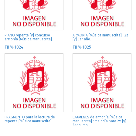
PIANO repente [y] concurso
ARMONÍA [Música manuscrita] : 2ª
armonía [Música manuscrita].
[y] 3er año.
FJIM-1824
FJIM-1825
FRAGMENTO para la lectura de
EXÁMENES de armonía [Música
repente [Música manuscrita].
manuscrita] : melodía para 2º [y]
3er curso.