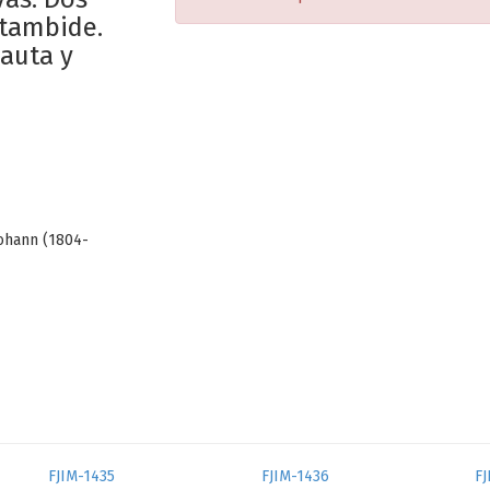
ztambide.
lauta y
Johann (1804-
FJIM-1435
FJIM-1436
FJ