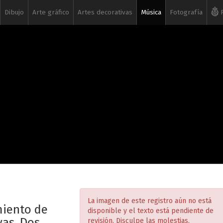
Dibujo
Arte gráfico
Artes decorativas
Música
Fotografía
R
La imagen de este registro aún no está
miento de
disponible y el texto está pendiente de
vas. Dos
revisión. Disculpe las molestias.