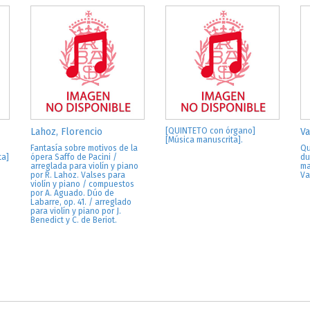
Lahoz, Florencio
[QUINTETO con órgano]
Va
[Música manuscrita].
Fantasía sobre motivos de la
Qu
ta]
ópera Saffo de Pacini /
du
arreglada para violín y piano
ma
por R. Lahoz. Valses para
Va
violín y piano / compuestos
por A. Aguado. Dúo de
Labarre, op. 41. / arreglado
para violín y piano por J.
Benedict y C. de Beriot.