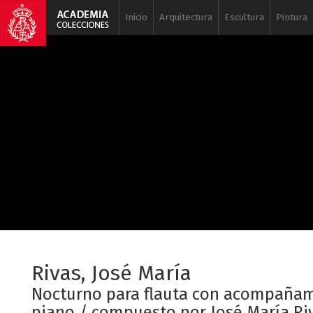
Inicio
Arquitectura
Escultura
Pintura
Rivas, José María
Nocturno para flauta con acompaña
piano / compuesto por José María Ri