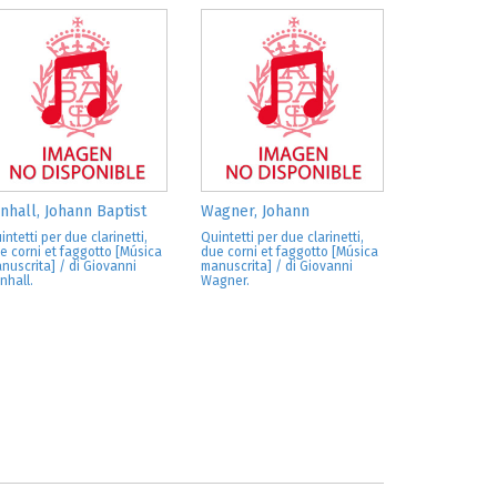
nhall, Johann Baptist
Wagner, Johann
intetti per due clarinetti,
Quintetti per due clarinetti,
e corni et faggotto [Música
due corni et faggotto [Música
nuscrita] / di Giovanni
manuscrita] / di Giovanni
nhall.
Wagner.