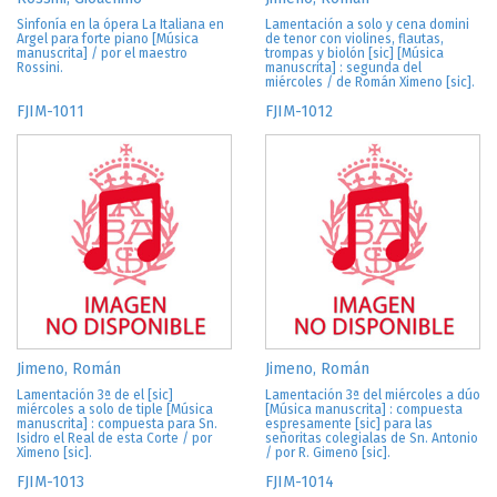
Sinfonía en la ópera La Italiana en
Lamentación a solo y cena domini
Argel para forte piano [Música
de tenor con violines, flautas,
manuscrita] / por el maestro
trompas y biolón [sic] [Música
Rossini.
manuscrita] : segunda del
miércoles / de Román Ximeno [sic].
FJIM-1011
FJIM-1012
Jimeno, Román
Jimeno, Román
Lamentación 3ª de el [sic]
Lamentación 3ª del miércoles a dúo
miércoles a solo de tiple [Música
[Música manuscrita] : compuesta
manuscrita] : compuesta para Sn.
espresamente [sic] para las
Isidro el Real de esta Corte / por
señoritas colegialas de Sn. Antonio
Ximeno [sic].
/ por R. Gimeno [sic].
FJIM-1013
FJIM-1014