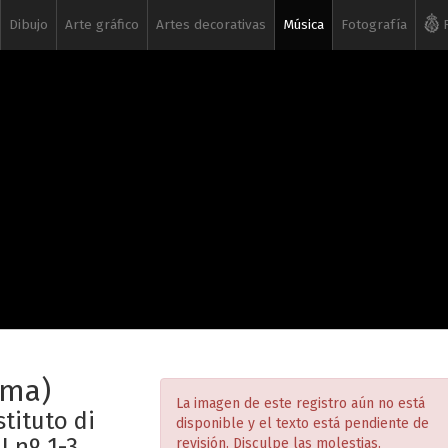
Dibujo
Arte gráfico
Artes decorativas
Música
Fotografía
R
rma)
La imagen de este registro aún no está
stituto di
disponible y el texto está pendiente de
 nº 1-3,
revisión. Disculpe las molestias.