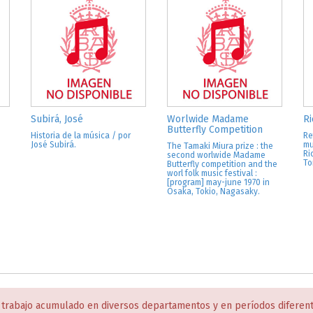
Subirá, José
Worlwide Madame
Ri
Butterfly Competition
Historia de la música / por
Re
José Subirá.
mu
The Tamaki Miura prize : the
Ri
second worlwide Madame
To
Butterfly competition and the
worl folk music festival :
[program] may-june 1970 in
Osaka, Tokio, Nagasaky.
 trabajo acumulado en diversos departamentos y en períodos diferen