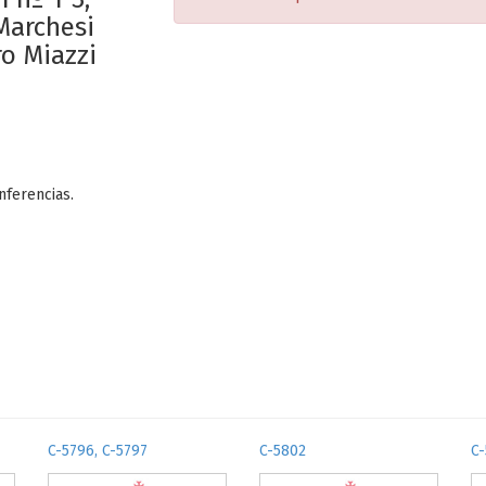
Marchesi
ro Miazzi
nferencias.
C-5796, C-5797
C-5802
C