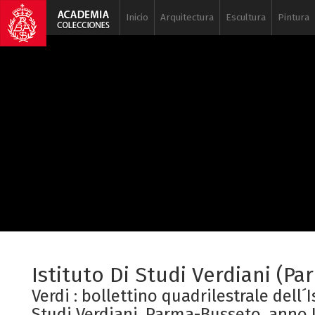
Inicio
Arquitectura
Escultura
Pintura
Istituto Di Studi Verdiani (Pa
Verdi : bollettino quadrilestrale dell´I
Studi Verdiani, Parma-Busseto, anno II