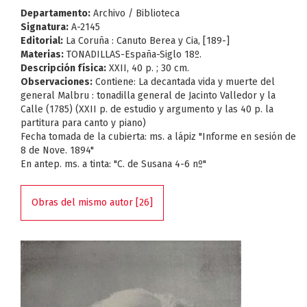
Departamento:
Archivo / Biblioteca
Signatura:
A-2145
Editorial:
La Coruña : Canuto Berea y Cia, [189-]
Materias:
TONADILLAS-España-Siglo 18º.
Descripción física:
XXII, 40 p. ; 30 cm.
Observaciones:
Contiene: La decantada vida y muerte del
general Malbru : tonadilla general de Jacinto Valledor y la
Calle (1785) (XXII p. de estudio y argumento y las 40 p. la
partitura para canto y piano)
Fecha tomada de la cubierta: ms. a lápiz "Informe en sesión de
8 de Nove. 1894"
En antep. ms. a tinta: "C. de Susana 4-6 nº"
Obras del mismo autor [26]