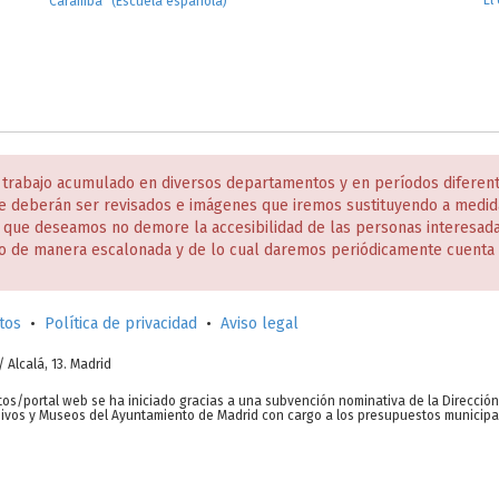
El
Caramba" (Escuela española)
 trabajo acumulado en diversos departamentos y en períodos diferen
e deberán ser revisados e imágenes que iremos sustituyendo a medida
s que deseamos no demore la accesibilidad de las personas interesa
o de manera escalonada y de lo cual daremos periódicamente cuenta 
tos
•
Política de privacidad
•
Aviso legal
c/ Alcalá, 13. Madrid
tos/portal web se ha iniciado gracias a una subvención nominativa de la Direcció
chivos y Museos del Ayuntamiento de Madrid con cargo a los presupuestos municipa