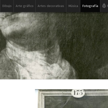
Dibujo
Arte gráfico
Artes decorativas
Música
Fotografía
R