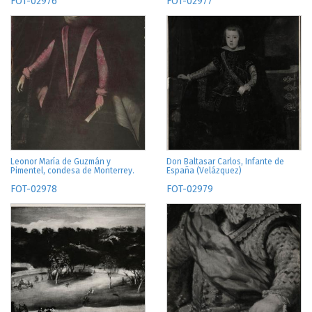
FOT-02976
FOT-02977
Leonor María de Guzmán y
Don Baltasar Carlos, Infante de
Pimentel, condesa de Monterrey.
España (Velázquez)
FOT-02978
FOT-02979