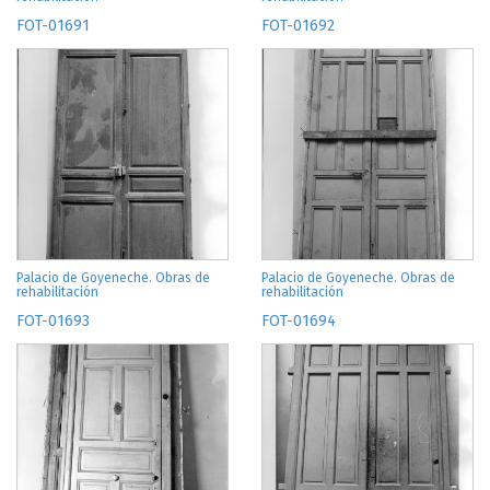
FOT-01691
FOT-01692
Palacio de Goyeneche. Obras de
Palacio de Goyeneche. Obras de
rehabilitación
rehabilitación
FOT-01693
FOT-01694