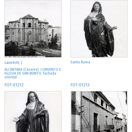
Laurent, J
Santa Áurea
ALCÁNTARA (Cáceres): CONVENTO E
IGLESIA DE SAN BENITO, fachada
oriental
FOT-01212
FOT-01213