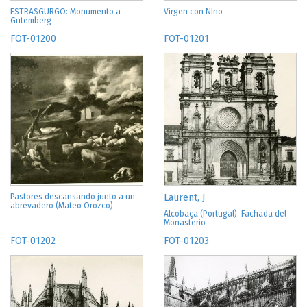
ESTRASGURGO: Monumento a
Virgen con NIño
Gutemberg
FOT-01200
FOT-01201
Pastores descansando junto a un
Laurent, J
abrevadero (Mateo Orozco)
Alcobaça (Portugal). Fachada del
Monasterio
FOT-01202
FOT-01203