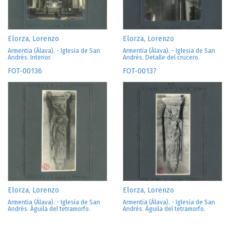
Elorza, Lorenzo
Elorza, Lorenzo
Armentia (Álava). - Iglesia de San
Armentia (Álava). - Iglesia de San
Andrés. Interior.
Andrés. Detalle del crucero.
FOT-00136
FOT-00137
Elorza, Lorenzo
Elorza, Lorenzo
Armentia (Álava). - Iglesia de San
Armentia (Álava). - Iglesia de San
Andrés. Águila del tetramorfo.
Andrés. Águila del tetramorfo.