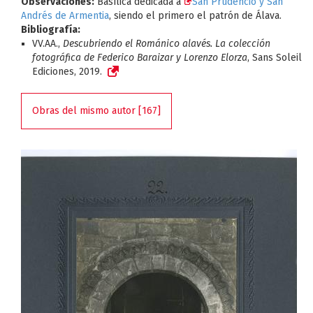
Observaciones:
Basílica dedicada a
San Prudencio y San
Andrés de Armentia
, siendo el primero el patrón de Álava.
Bibliografía:
VV.AA.,
Descubriendo el Románico alavés. La colección
fotográfica de Federico Baraizar y Lorenzo Elorza
, Sans Soleil
Ediciones, 2019.
Obras del mismo autor [167]