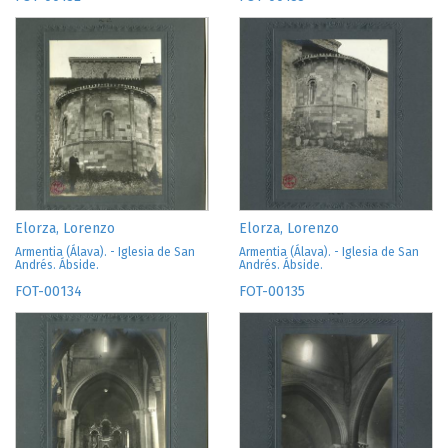
Elorza, Lorenzo
Elorza, Lorenzo
Armentia (Álava). - Iglesia de San
Armentia (Álava). - Iglesia de San
Andrés. Ábside.
Andrés. Ábside.
FOT-00134
FOT-00135