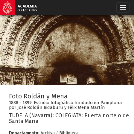
Foto Roldán y Mena
1888 - 1899. Estudio fotográfico fundado en Pamplona
por José Roldán Bidaburu y Félix Mena Martín
TUDELA (Navarra): COLEGIATA: Puerta norte o de
Santa María
Departamento:
Archivo / Biblioteca