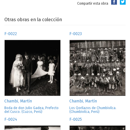
Compartir esta obra
Otras obras en la colección
F-0022
F-0023
Chambi, Martín
Chambi, Martín
Boda de don Julio Gadea, Prefecto
Los Qorilazos de Chumbivilca.
del Cusco. (Cuzco, Perú)
(Chumbivilca, Perú)
F-0024
F-0025