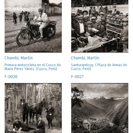
Chambi, Martín
Chambi, Martín
Primera motocicleta en el Cusco de
Santuranticuy. ( Plaza de Armas de
Mario Pérez Yánez. (Cuzco, Perú)
Cuzco, Perú)
F-0026
F-0027