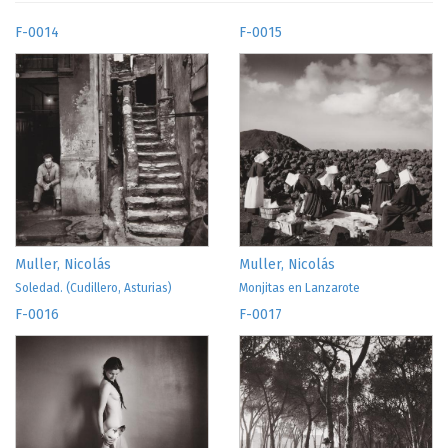
F-0014
F-0015
Muller, Nicolás
Muller, Nicolás
Soledad. (Cudillero, Asturias)
Monjitas en Lanzarote
F-0016
F-0017