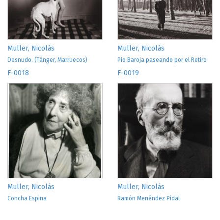
Muller, Nicolás
Muller, Nicolás
Desnudo. (Tánger, Marruecos)
Pio Baroja paseando por el Retiro
F-0018
F-0019
Muller, Nicolás
Muller, Nicolás
Concha Espina
Ramón Menéndez Pidal