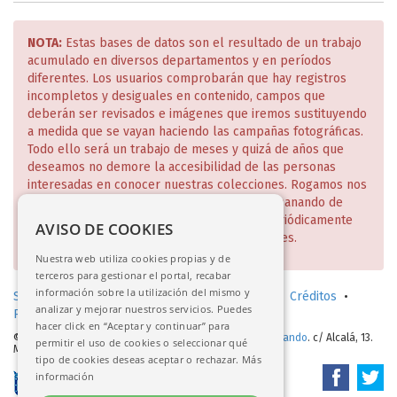
NOTA:
Estas bases de datos son el resultado de un trabajo
acumulado en diversos departamentos y en períodos
diferentes. Los usuarios comprobarán que hay registros
incompletos y desiguales en contenido, campos que
deberán ser revisados e imágenes que iremos sustituyendo
a medida que se vayan haciendo las campañas fotográficas.
Todo ello será un trabajo de meses y quizá de años que
deseamos no demore la accesibilidad de las personas
interesadas en conocer nuestras colecciones. Rogamos nos
disculpen estas deficiencias que iremos subsanando de
manera escalonada y de lo cual daremos periódicamente
AVISO DE COOKIES
cuenta en nuestra página web y redes sociales.
Nuestra web utiliza cookies propias y de
terceros para gestionar el portal, recabar
información sobre la utilización del mismo y
Solicitud de consulta en sala (investigadores)
•
Créditos
•
analizar y mejorar nuestros servicios. Puedes
Política de privacidad
•
Aviso legal
hacer click en “Aceptar y continuar” para
© 2017-2026.
Real Academia de Bellas Artes de San Fernando
. c/ Alcalá, 13.
permitir el uso de cookies o seleccionar qué
Madrid
tipo de cookies deseas aceptar o rechazar.
Más
información