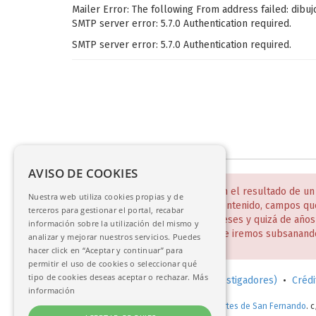
Mailer Error: The following From address failed: dibu
SMTP server error: 5.7.0 Authentication required.
SMTP server error: 5.7.0 Authentication required.
AVISO DE COOKIES
NOTA:
Estas bases de datos son el resultado de un
Nuestra web utiliza cookies propias y de
incompletos y desiguales en contenido, campos qu
terceros para gestionar el portal, recabar
Todo ello será un trabajo de meses y quizá de año
información sobre la utilización del mismo y
disculpen estas deficiencias que iremos subsanand
analizar y mejorar nuestros servicios. Puedes
hacer click en “Aceptar y continuar” para
permitir el uso de cookies o seleccionar qué
tipo de cookies deseas aceptar o rechazar.
Más
Solicitud de consulta en sala (investigadores)
•
Crédi
información
© 2017-2026.
Real Academia de Bellas Artes de San Fernando
. 