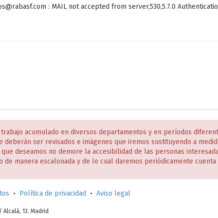
jos@rabasf.com : MAIL not accepted from server,530,5.7.0 Authenticatio
 trabajo acumulado en diversos departamentos y en períodos diferen
e deberán ser revisados e imágenes que iremos sustituyendo a medida
s que deseamos no demore la accesibilidad de las personas interesa
o de manera escalonada y de lo cual daremos periódicamente cuenta 
tos
•
Política de privacidad
•
Aviso legal
c/ Alcalá, 13. Madrid