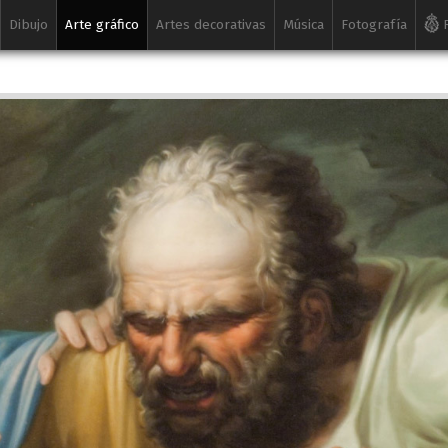
Dibujo
Arte gráfico
Artes decorativas
Música
Fotografía
R