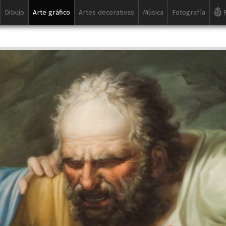
Dibujo
Arte gráfico
Artes decorativas
Música
Fotografía
R