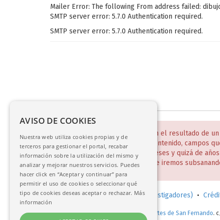
Mailer Error: The following From address failed: dibu
SMTP server error: 5.7.0 Authentication required.
SMTP server error: 5.7.0 Authentication required.
AVISO DE COOKIES
NOTA:
Estas bases de datos son el resultado de un
Nuestra web utiliza cookies propias y de
incompletos y desiguales en contenido, campos qu
terceros para gestionar el portal, recabar
Todo ello será un trabajo de meses y quizá de año
información sobre la utilización del mismo y
disculpen estas deficiencias que iremos subsanand
analizar y mejorar nuestros servicios. Puedes
hacer click en “Aceptar y continuar” para
permitir el uso de cookies o seleccionar qué
tipo de cookies deseas aceptar o rechazar.
Más
Solicitud de consulta en sala (investigadores)
•
Crédi
información
© 2017-2026.
Real Academia de Bellas Artes de San Fernando
. 