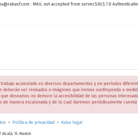
jos@rabasf.com : MAIL not accepted from server,530,5.7.0 Authenticatio
 trabajo acumulado en diversos departamentos y en períodos diferen
e deberán ser revisados e imágenes que iremos sustituyendo a medida
s que deseamos no demore la accesibilidad de las personas interesa
o de manera escalonada y de lo cual daremos periódicamente cuenta 
tos
•
Política de privacidad
•
Aviso legal
c/ Alcalá, 13. Madrid