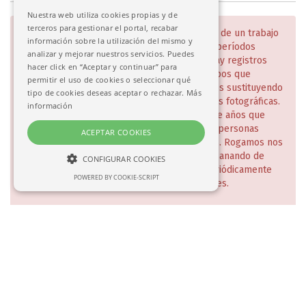
Nuestra web utiliza cookies propias y de
terceros para gestionar el portal, recabar
NOTA:
Estas bases de datos son el resultado de un trabajo
información sobre la utilización del mismo y
acumulado en diversos departamentos y en períodos
analizar y mejorar nuestros servicios. Puedes
diferentes. Los usuarios comprobarán que hay registros
hacer click en “Aceptar y continuar” para
incompletos y desiguales en contenido, campos que
permitir el uso de cookies o seleccionar qué
deberán ser revisados e imágenes que iremos sustituyendo
tipo de cookies deseas aceptar o rechazar.
Más
a medida que se vayan haciendo las campañas fotográficas.
información
Todo ello será un trabajo de meses y quizá de años que
deseamos no demore la accesibilidad de las personas
ACEPTAR COOKIES
interesadas en conocer nuestras colecciones. Rogamos nos
disculpen estas deficiencias que iremos subsanando de
CONFIGURAR COOKIES
manera escalonada y de lo cual daremos periódicamente
POWERED BY COOKIE-SCRIPT
NECESARIAS
cuenta en nuestra página web y redes sociales.
ANALÍTICAS
ORIENTACIÓN
Solicitud de consulta en sala (investigadores)
•
Créditos
•
Política de privacidad
•
Aviso legal
© 2017-2026.
Real Academia de Bellas Artes de San Fernando
. c/ Alcalá, 13.
Madrid
Necesarias
Analíticas
Orientación
Las cookies estrictamente necesarias permiten