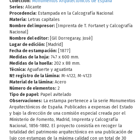
Colección:
Monumentos Arquitectónicos de España
Series:
Alicante
Procedencia:
Estampada en la Calcografía Nacional
Materia:
Letras capitales
Nombre del impresor:
[Imprenta de T. Fortanet y Calcografía
Nacional]
Nombre del editor:
[Gil Dorregaray, José]
Lugar de edición:
[Madrid]
Fecha de estampación:
[1877]
Medidas de la hoja:
747 x 600 mm.
Medidas de la huella:
202 x 88 mm.
Técnica:
Aguafuerte y aguatinta
Nº registro de la lámina:
M-4122, M-4123
Material de la lámina:
Acero
Número de elementos:
2
Tipo de papel:
Papel avitelado
Observaciones:
La estampa pertenece a la serie Monumentos
Arquitectónicos de España. Publicados a expensas del Estado
y bajo la dirección de una comisión especial creada por el
Ministerio de Fomento, Madrid, Imprenta y Calcografía
Nacional, 1856-1882. El proyecto consistía en recoger la
totalidad del patrimonio arquitectónico en una publicación de
lujo con estampas de la máxima calidad con un total de 30