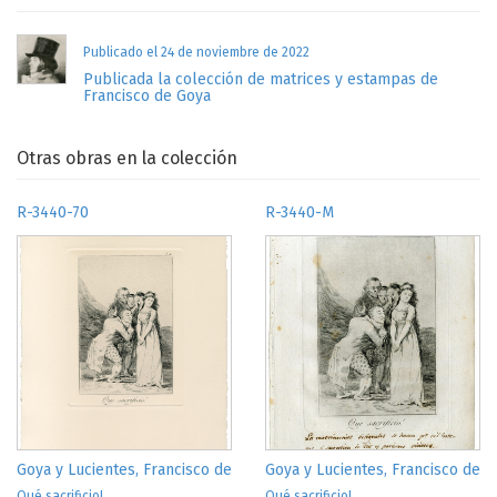
BOZAL, V..
Francisco Goya. Vida y obra
. Tf. editores, Madrid,
2005
Publicado el 24 de noviembre de 2022
CASTRO-SETHNESS, M. A., "Amor, libertad y matrimonio en 'El
Publicada la colección de matrices y estampas de
Sí de las Niñas' de Moratín y el 'Capricho 14' de Goya', en
Francisco de Goya
Ínsula: revista de letras y ciencias humanas
, Insula, Librería,
Ediciones y Publicaciones, 2005, 706, 5-6
CIRLOT, L., "Comentarios a los Caprichos", en
Caprichos:
Otras obras en la colección
Francisco de Goya. Estudios
, Planeta; Universidad de
Zaragoza, Barcelona, Zaragoza, 2006, 162-165
R-3440-70
R-3440-M
CARRETE PARRONDO, J.,
Goya, estampas, grabado y
litografía
, Electa, Barcelona, 2007
ANTIGÜEDAD, M.D., "Goya y la génesis de un nuevo modelo
femenino durante la Guerra de la independencia", en
Revista
HMiC
, Universitat Autònoma de Barcelona, Barcelona, 2010,
VIII, 8-24
BORDES, J., CARRETE, J.,
Goya en la Calcografía Nacional
,
Real Academia de Bellas Artes de San Fernando, Madrid,
2018
MATILLA, J.M., MENA MARQUÉS, M.,
Goya. Dibujos. Solo la
voluntad me sobra
, Museo del Prado, Madrid, 2019, 336
ROMERO FERRER, A., "Sobre la reseña de los Caprichos de
Goya y Lucientes, Francisco de
Goya y Lucientes, Francisco de
Goya en el Semanario Patriótico de 1811 y el Diccionario de
Qué sacrificio!
Qué sacrificio!