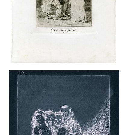
HELMAN, E.,
Trasmundo de Goya
, Alianza Editorial, Madrid,
1983, 16, 121-122
ALCALÁ FLECHA, R.,
Matrimonio y prostitución en el arte de
Goya
, Universidad de Extremadura, Cáceres, 1984, 26-2
ALCALÁ FLECHA, R.,
Literatura e ideología en el arte de Goya
,
Diputación General de Aragón, Zaragoza, 1988, 336-338
TOMLINSON, J.A.,
Graphic Evolutions: the Print Series of
Francisco Goya
, Columbia University Press, Nueva York,
1989, 17-18
WOLF, R.,
Goya and the Satirical Print, in England and on the
Continent, 1730 to 185
0, Boston College Museum of Art,
Boston, 1991, 82-83
WILSON-BAREAU, J.
Goya: la década de los Caprichos
.
Dibujos y aguafuertes
, Real Academia de San Fernando,
Madrid, 1992, 37-39
GLENDINNING, N., "El arte satírico de los Caprichos; con una
nueva síntesis de la historia de su estampación y
divulgación", en
Caprichos de Francisco de Goya: una
aproximación y tres estudios
, Calcografía Nacional, Madrid,
1996, 40
BLAS, J., MATILLA J. M. y MEDRANO, J. M.,
El libro de los
Caprichos: dos siglos de interpretaciones (1799-1999):