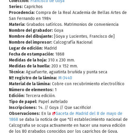
Colección:
Francisco de Goya
Series:
Caprichos
Procedencia:
Compra de la Real Academia de Bellas Artes de
San Fernando en 1984
Materia:
Grabados satíricos. Matrimonios de conveniencia
Nombre del grabador:
Goya
Nombre del dibujante:
[Goya y Lucientes, Francisco de]
Nombre del impresor:
Calcografía Nacional
Lugar de edición:
Madrid
Fecha de estampación:
1868
Medidas de la hoja:
310 x 230 mm.
Medidas de la huella:
203 x 152 mm.
Técnica:
Aguafuerte, aguatinta bruñida y punta seca
Nº registro de la lámina:
M-3440
Material de la lámina:
Cobre con recubrimiento electrolítico
Número de elementos:
1
Edición:
Tercera edición.
Tipo de papel:
Papel avitelado
Inscripciones:
14. // Goya // Que sacrificio!
Observaciones:
En la
Gaceta de Madrid del 8 de mayo de
1868
se daba la noticia de que "El establecimiento nacional de
Calcografia se ocupa activamente en hacer una nueva edición
de los 80 grabados conocidos por los caprichos de Goya,