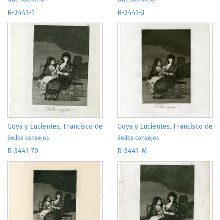
Gallardo. Una nota", en
Cuadernos de Ilustración y
R-3441-1
R-3441-3
Romanticismo. Revista Digital del Grupo de Estudios del Siglo
XVII
I, Universidad de Cádiz, Cádiz, 2020, nº 26, 601-609
ÁLVAREZ JUNCO, M. "El "Ydioma Universal" de Goya" en
i+Diseño. Revista Internacional de Innovación, Investigación
y Desarrollo en Diseño
, Universidad de Málaga, Málaga, 2020,
nº 15, 57-76
LANZAROTE GUIRAL, J.M., "Goya investigado por la
Inquisición: la censura de los Caprichos en 1804" en
Príncipe
de Viana
, Pamplona, 2021, Año LXXXII, nº 279, 105-120
ÁLVAREZ JUNCO, M.,
Lo terrible y lo ridículo en Los Caprichos
de Goya en El humor y su sentido: (España, siglos XVIII-XXI)
,
Antonio Juan Calvo Maturana (ed. lit.), Cátedra, Madrid, 2022,
Goya y Lucientes, Francisco de
Goya y Lucientes, Francisco de
79-96
Bellos consejos
Bellos consejos
R-3441-70
R-3441-M