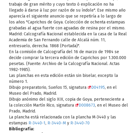
trabajo de gran mérito y cuyo texto ó explicación no ha
llegado á darse á luz por razón de su índole". Ese mismo año
aparecía el siguiente anuncio que se repetiría a lo largo de
los años "Caprichos de Goya. Colección de ochenta estampas
grabadas al agua fuerte con aguadas de resina por el mismo.
Madrid: Calcografía Nacional establecida en la casa de la Real
Academia de San Fernando calle de Alcalá núm. 11,
entresuelo, derecha. 1868 (Portada)".
En la comisión de Calcografía del 16 de marzo de 1984 se
decide comprar la tercera edición de Caprichos por 1.300.000
pesetas. (Fuente: Archivo de la Calcografía Nacional. Actas
1982-1985).
Las planchas en esta edición están sin biselar, excepto la
número 1.
Dibujo preparatorio, S
ueños 15
, signatura
D04195
, en el
Museo del Prado, Madrid.
Dibujo anónimo del siglo XIX, copia de Goya, perteneciente a
la colección Martín Rico, signatura
D008673
, en el Museo del
Prado, Madrid.
La plancha está relacionada con la plancha M-3440 y las
estampas
R-3440-1
,
R-3440-M
y
R-3440-70
Bibliografía: