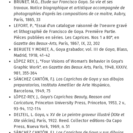
BRUNET, M.G.,
Étude sur Francisco Goya. Sa vie et ses
travaux. Notice biographique et artistique accompagnée de
photographies d'aprés les compositions de ce maitre
, Aubry,
París, 1865, 33
LEFORT, P., "Essai d'un catalogue raisonné de l'oeuvre gravé
et lithographié de Francisco de Goya. Première Partie.
Pièces publiées en séries. Les Caprices. Nos 1 a 80", en
Gazette des Beaux-Arts
, París, 1867, IX, 22, 202
BERUETE Y MORET, A., Goya grabador, vol. III de
Goya
, Blass,
Madrid, 1918, 41-42
LÓPEZ REY, J., "Four Visions of Woman's Behavior in Goya's
Graphic Work", en
Gazette des Beaux Arts
, París, 1948, XXXIV,
981, 355-364
SÁNCHEZ CANTÓN, F.J.
Los Caprichos de Goya y sus dibujos
preparatorios
, Instituto Ametller de Arte Hispánico,
Barcelona, 1949, 75
LÓPEZ-REY, J.,
Goya's Caprichos: Beauty, Reason and
Caricature,
Princeton University Press, Princeton, 1953, 2 v.,
93-94, 112-114
DELTEIL, L.
Goya,
v. XV de
Le peintre graveur illustré (XIXe et
XXe siécles),
París, 1922. Reed. Collector editions-Da Capo
Press, Nueva York, 1969, n. 51
SÁNCHEZ CANTÓN, F.J.
Los Caprichos de Goya y sus dibujos