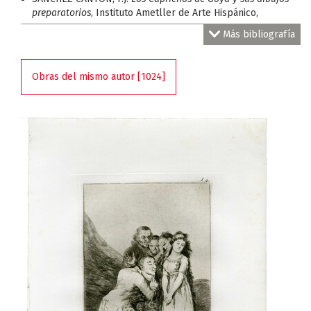
preparatorios
, Instituto Ametller de Arte Hispánico,
Barcelona, 1949, 75
Más bibliografía
LÓPEZ-REY, J.,
Goya's Caprichos: Beauty, Reason and
Caricature
, Princeton University Press, Princeton, 1953, 2 v.,
p. 93-94, 112-114
Obras del mismo autor [1024]
HARRIS, T. G
oya: Engravings and Lithographs, Catalogue
Raisonné
, Bruno Cassirer, Oxford, 1964, 2 v., II, 84, n. 49
GASSIER, P., WILSON-BAREAU, J.,
Vida y obra de Francisco
Goya: reproducción de su obra completa, pinturas, dibujos y
grabados
, Juventud, Barcelona, 1974, n. 479
GASSIER, P.,
Dibujos de Goya. Estudios para grabados y
pinturas
, Noguer, Barcelona, 1975, n. 51
LAFUENTE FERRARI, E.,
Los Caprichos de Goya
, Gustavo Gili,
Barcelona, 1978, 6
LAFUENTE FERRARI, E.,
El mundo de Goya en sus dibujos
,
Urbión, Madrid, 1979, 77-79
HOFMANN, W.,
Goya. Das Zeitalter der Revolutionen. 1789-
1830
, Prestel Verlag, Hamburger Kunsthalle, Munich,
Hamburgo, 1980, 79-80, n. 25
LÓPEZ VÁZQUEZ, J.M.B.,
Los Caprichos de Goya y su
interpretación
, Universidad, Santiago de Compostela, 1982,
79-80