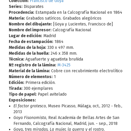
Colección:
Francisco de Goya
Series:
Disparates
Procedencia:
Estampada en la Calcografía Nacional en 1864
Materia:
Grabados satíricos. Grabados alegóricos
Nombre del dibujante:
[Goya y Lucientes, Francisco de]
Nombre del impresor:
Calcografía Nacional
Lugar de edición:
Madrid
Fecha de estampación:
1864
Medidas de la hoja:
330 x 497 mm.
Medidas de la huella:
246 x 358 mm.
Técnica:
Aguafuerte y aguatinta bruñida
Nº registro de la lámina:
M-3425
Material de la lámina:
Cobre con recubrimiento electrolítico
Número de elementos:
1
Edición:
Primera edición.
Tirada:
300 ejemplares
Tipo de papel:
Papel avitelado
Exposiciones:
El factor grotesco
, Museo Picasso, Málaga, oct., 2012 - feb.,
2013
Goya Fisonomista
, Real Academia de Bellas Artes de San
Fernando, Calcografía Nacional, Madrid, jun. - sep., 2018
Goya, tres miradas. La mujer, la guerra y el rostro
,