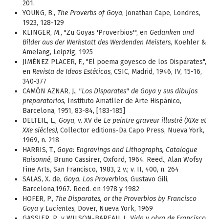
201.
YOUNG, B.,
The Proverbs of Goya
, Jonathan Cape, Londres,
1923, 128-129
KLINGER, M., "Zu Goyas 'Proverbios'", en
Gedanken und
Bilder aus der Werkstatt des Werdenden Meisters
, Koehler &
Amelang, Leipzig, 1925
JIMÉNEZ PLACER, F., "El poema goyesco de los Disparates",
en
Revista de Ideas Estéticas
, CSIC, Madrid, 1946, IV, 15-16,
340-377
CAMÓN AZNAR, J.,
"Los Disparates" de Goya y sus dibujos
preparatorios
, Instituto Amatller de Arte Hispánico,
Barcelona, 1951, 83-84, [183-185]
DELTEIL, L.,
Goya
, v. XV de
Le peintre graveur illustré (XIXe et
XXe siécles)
, Collector editions-Da Capo Press, Nueva York,
1969, n. 218
HARRIS, T.,
Goya: Engravings and Lithographs, Catalogue
Raisonné
, Bruno Cassirer, Oxford, 1964. Reed., Alan Wofsy
Fine Arts, San Francisco, 1983, 2 v.; v. II, 400, n. 264
SALAS, X. de,
Goya. Los Proverbios
, Gustavo Gili,
Barcelona,1967. Reed. en 1978 y 1982
HOFER, P.,
The Disparates, or the Proverbios by Francisco
Goya y Lucientes
, Dover, Nueva York, 1969
GASSIER, P., y WILSON-BAREAU, J.,
Vida y obra de Francisco