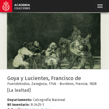
Goya y Lucientes, Francisco de
Fuendetodos, Zaragoza, 1746 - Burdeos, Francia, 1828
[La lealtad]
Departamento:
Calcografía Nacional
Nº Inventario:
R-3425-1