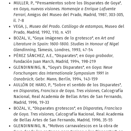
MULLER, P., "Pensamientos sobre los Disparates de Goya",
en
Goya, nuevas visiones. Homenaje a Enrique Lafuente
Ferrari
, Amigos del Museo del Prado, Madrid, 1987, 303-305,
il. 7-8
VEGA, J.,
Museo del Prado. Catálogo de estampas
, Museo del
Prado, Madrid, 1992, 110, n. 451
BOZAL, V., "Goya: imágenes de lo grotesco", en
Art and
Literature in Spain: 1600-1800. Studies in Honour of Nigel
Glendinning
, Támesis, Londres, 1993, 47-54
PÉREZ SÁNCHEZ, A.E., "Disparates", en
Goya grabador
,
Fundación Juan March, Madrid, 1994, 198-219
GLENDINNING, N., "Goya's Disparates", en
Goya: Neue
Forschungen: das Internationale Symposium 1991 in
Osnabrück
, Gebr. Mann, Berlín, 1994, 143-159
AULLÓN DE HARO, P., "Sobre el sentido de los Disparates",
en
Disparates, Francisco de Goya. Tres visiones
, Calcografía
Nacional, Real Academia de Bellas Artes de San Fernando,
Madrid, 1996, 19-33
BOZAL, V., "Disparates grotescos", en
Disparates, Francisco
de Goya. Tres visiones
, Calcografía Nacional, Real Academia
de Bellas Artes de San Fernando, Madrid, 1996, 35-55
GLENDINNING, N., "Motivos carnavalescos en la obra de