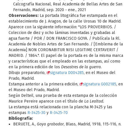
Calcografía Nacional, Real Academia de Bellas Artes de San
Fernando, Madrid, sep. 2020 - ene., 2021
Observaciones:
La portada litográfica fue estampada en el
establecimiento de J. Aragon, de la calle Urosas 10 de Madrid.
Aparece con la siguiente información: "LOS PROVERBIOS. /
Coleccion de diez y ocho láminas inventadas y grabadas al
agua fuerte / POR / DON FRANCISCO GOYA. / Publícala la Rl.
Academia de Nobles Artes de San Fernando. / [Emblema de la
Academia] NON CORONABITUR NISI LEGITIME CERTAVERIT /
MADRID. / 1864.". El papel de la portada es de la misma marca
y características que el empleado en las estampas, así como
en la primera edición de los
Desastres de la guerra
.
Dibujo preparatorio,
signatura D004285
, en el Museo del
Prado, Madrid.
Estampa anterior a la primera edición,
signatura G002185
, en
el Museo del Prado, Madrid.
Según Delteil, una prueba de esta estampa de la colección
Maurice Pereire aparece con el título de
La Lealtad.
La estampa está relacionada con la plancha M-3425 y las
estampas
R-3425-30
y
R-3425-70
Bibliografía:
BERUETE, A.,
Goya grabador
, Blass, Madrid, 1918, 115-116, n.