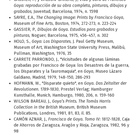
Goya: reproducción de su obra completa, pinturas, dibujos y
grabados
, Juventud, Barcelona, 1974, n. 1598
SAYRE, E.A.,
The Changing Image: Prints by Francisco Goya
,
Museum of Fine Arts, Boston, 1974, 272-273, n. 223-224
GASSIER, P.,
Dibujos de Goya. Estudios para grabados y
pinturas
, Noguer, Barcelona, 1975, 456-457, n. 302
HOLO, S.,
Goya: Los Disparates
, J. Paul Getty Museum,
Museum of Art, Washington State University Press, Malibú,
Pullman, Washington, 1976, 35
CARRETE PARRONDO, J., "Vicisitudes de algunas láminas
grabadas por Francisco de Goya: los Desastres de la guerra,
los Disparates y la Tauromaquia", en
Goya
, Museo Lázaro
Galdiano, Madrid, 1979, 148-150, 286-293
HOFMANN, W., "Disparate quieto", en
Goya. Das Zeitalter der
Revolutionen. 1789-1830
, Prestel Verlag; Hamburger
Kunsthalle, Munich, Hamburgo, 1980, 206, n. 159-160
WILSON BAREAU, J.,
Goya’s Prints. The Tomás Harris
Collection in the British Museum
, British Museum
Publications, Londres, 1981, 81, 83, il. 85.
CAMÓN AZNAR, J.,
Francisco de Goya. Tomo IV: 1812-1828
, Caja
de Ahorros de Zaragoza, Aragón y Rioja, Zaragoza, 1982, 96 y
98