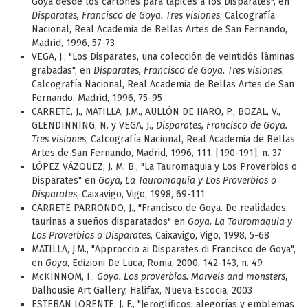
Goya desde los cartones para tapices a los Disparates", en
Disparates, Francisco de Goya. Tres visiones
, Calcografía
Nacional, Real Academia de Bellas Artes de San Fernando,
Madrid, 1996, 57-73
VEGA, J., "Los Disparates, una colección de veintidós láminas
grabadas", en
Disparates, Francisco de Goya. Tres visiones
,
Calcografía Nacional, Real Academia de Bellas Artes de San
Fernando, Madrid, 1996, 75-95
CARRETE, J., MATILLA, J.M., AULLÓN DE HARO, P., BOZAL, V.,
GLENDINNING, N. y VEGA, J.,
Disparates, Francisco de Goya.
Tres visiones
, Calcografía Nacional, Real Academia de Bellas
Artes de San Fernando, Madrid, 1996, 111, [190-191], n. 37
LÓPEZ VÁZQUEZ, J. M. B., "La Tauromaquia y Los Proverbios o
Disparates" en
Goya, La Tauromaquia y Los Proverbios o
Disparates
, Caixavigo, Vigo, 1998, 69-111
CARRETE PARRONDO, J., "Francisco de Goya. De realidades
taurinas a sueños disparatados" en
Goya, La Tauromaquia y
Los Proverbios o Disparates
, Caixavigo, Vigo, 1998, 5-68
MATILLA, J.M., "Approccio ai Disparates di Francisco de Goya",
en
Goya
, Edizioni De Luca, Roma, 2000, 142-143, n. 49
McKINNOM, I.,
Goya. Los proverbios. Marvels and monsters
,
Dalhousie Art Gallery, Halifax, Nueva Escocia, 2003
ESTEBAN LORENTE, J. F., "Jeroglíficos, alegorías y emblemas