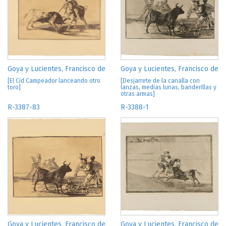
del Centenario de Goya, 12. Tip. del Hospicio, Zaragoza, 1927.
Reed. en
Catorce visiones en torno a Goya
. Diputación
General de Aragón, Zaragoza, 1996
WILSON BAREAU, J., SANTIAGO PÁEZ, E.,
"Ydioma Universal":
Goya en la Biblioteca Nacional, Biblioteca Nacional
,
Sociedad Estatal Goya 96 y Lunwerg, Madrid, 1996
CUENCA, M.L., DOCAMPO, J., VINATEA, P., Catálogo de las
Goya y Lucientes, Francisco de
Goya y Lucientes, Francisco de
estampas de Goya en la Biblioteca Nacional, Biblioteca
[El Cid Campeador lanceando otro
[Desjarrete de la canalla con
Nacional, Sociedad Estatal Goya 96 y Lunwerg, Madrid, 1996,
toro]
lanzas, medias lunas, banderillas y
206, n. 331
otras armas]
MARTÍNEZ-NOVILLO, Á., "Entre la fiesta y la tragedia" en
R-3387-83
R-3388-1
Goya, la mirada crítica,
Museo Nacional de Artes Visuales y
Embajada de España en Uruguay, Instituto de Cooperación
Iberoamericana y Calcografía Nacional, Montevideo, Madrid,
1997
CARRETE PARRONDO, J., "Francisco de Goya, de realidades
taurinas a sueños disparatados", en
Goya, La Tauromaquia y
Los Proverbios o Disparates
. Caixavigo, Vigo, 1998, 5-68
HECKES, F.I., "Goya's Tauromaquia: A Criticism of
Bullfighting?" en
Print Quarterly
, Quarterly Limited, Londres,
2001, 18, 41-63
MATILLA, J.M., MEDRANO, J.M.,
El libro de la Tauromaquia.
Francisco de Goya. La fortuna crítica. El proceso de creación
Goya y Lucientes, Francisco de
Goya y Lucientes, Francisco de