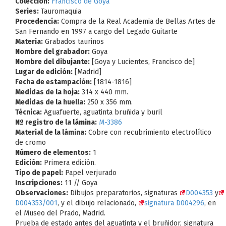
Colección:
Francisco de Goya
Series:
Tauromaquia
Procedencia:
Compra de la Real Academia de Bellas Artes de
San Fernando en 1997 a cargo del Legado Guitarte
Materia:
Grabados taurinos
Nombre del grabador:
Goya
Nombre del dibujante:
[Goya y Lucientes, Francisco de]
Lugar de edición:
[Madrid]
Fecha de estampación:
[1814-1816]
Medidas de la hoja:
314 x 440 mm.
Medidas de la huella:
250 x 356 mm.
Técnica:
Aguafuerte, aguatinta bruñida y buril
Nº registro de la lámina:
M-3386
Material de la lámina:
Cobre con recubrimiento electrolítico
de cromo
Número de elementos:
1
Edición:
Primera edición.
Tipo de papel:
Papel verjurado
Inscripciones:
11 // Goya
Observaciones:
Dibujos preparatorios, signaturas
D004353
y
D004353/001
, y el dibujo relacionado,
signatura D004296
, en
el Museo del Prado, Madrid.
Prueba de estado antes del aguatinta y el bruñidor, signatura