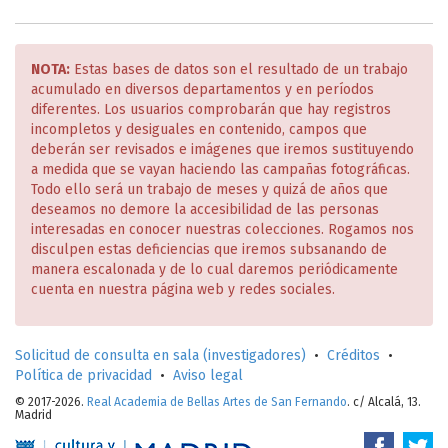
crítica de una fiesta
.
Jai baten ikuspegi kritikoa,
Catálogo de
exposición, Universidad del País Vasco, Bilbao, 2004
Tauromaquias, Goya y Carnicero
. Fundación Cultural Mapfre
Vida, Madrid, 2005
NOTA:
Estas bases de datos son el resultado de un trabajo
BLAS, J., MEDRANO, J. M.,
Tauromaquia, una mirada crítica.
acumulado en diversos departamentos y en períodos
Francisco de Goya
, Ministerio de Cultura, Madrid, 2006
diferentes. Los usuarios comprobarán que hay registros
BLAS, J., "La Tauromaquia de Goya", en
El libro de la
incompletos y desiguales en contenido, campos que
Tauromaquia. Francisco de Goya
, Museo del Prado, Madrid,
deberán ser revisados e imágenes que iremos sustituyendo
2001. También pub. en
Tauromaquias. Goya y Carnicero
,
a medida que se vayan haciendo las campañas fotográficas.
Fundación Cultural Mapfre, Madrid, 2005. Reed. en
Todo ello será un trabajo de meses y quizá de años que
Tauromaquia. Francisco de Goya
, Planeta, Barcelona, 2006
deseamos no demore la accesibilidad de las personas
MATILLA, J.M., MEDRANO, J.M., "La fortuna crítica de la
interesadas en conocer nuestras colecciones. Rogamos nos
Tauromaquia", en
El libro de la Tauromaquia. Francisco de
disculpen estas deficiencias que iremos subsanando de
Goya
, Museo Nacional del Prado, Madrid, 2001. También pub.
manera escalonada y de lo cual daremos periódicamente
en
Tauromaquias. Goya y Carnicero
, Fundación Cultural
cuenta en nuestra página web y redes sociales.
Mapfre, Madrid, 2005. Reed. en
Tauromaquia. Francisco de
Goya
, Planeta, Barcelona, 2006
[MATILLA, J.M.], "Estampa 11. El Cid Campeador lanceando
Solicitud de consulta en sala (investigadores)
•
Créditos
•
otro toro", en
Tauromaquia. Francisco de Goya
, Planeta,
Política de privacidad
•
Aviso legal
Barcelona, 2006, 178-185
© 2017-2026.
Real Academia de Bellas Artes de San Fernando
. c/ Alcalá, 13.
BLAS, J., CARRETE, J., MEDRANO, J.M., MARTÍNEZ-NOVILLO, A.,
Madrid
MATILLA, J.M.,
Tauromaquia. Francisco de Goya,
Calcografía
Nacional, Planeta, Madrid, Barcelona. 2006