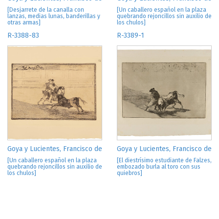
gráfica: dibujos, pruebas de estado, láminas de cobre y
[Desjarrete de la canalla con
[Un caballero español en la plaza
lanzas, medias lunas, banderillas y
estampas de edición
. Museo Nacional del Prado, Madrid,
quebrando rejoncillos sin auxilio de
otras armas]
los chulos]
2001, 58-60, [157-161]
R-3388-83
R-3389-1
ROGLÁN, M. A.,
Goya's mastery in prints: "La Tauromaquia"
and "Los Disparates"
, Meadows Museum, Southern
Methodist University, Dallas, 2002
MARTÍNEZ-NOVILLO, Á., "Goya, Bayeu y la fiesta de los
toros", en
Fiestas de toros y sociedad: actas del Congreso
Internacional celebrado en Sevilla del 26 de noviembre al 1
de diciembre de 2001,
Universidad, Sevilla, 2003, 751-770
MEDRANO, J. M., MATILLA, J.M.
La tauromaquia de Goya,
fuentes y significado
, Diputación Provincial de Valencia,
Valencia, 2003
MEDRANO, J.M., "Sobre Goya y el mundo de los toros", en
T
auromaquia, Francisco de Goya. Visión crítica de una fiesta
,
Goya y Lucientes, Francisco de
Goya y Lucientes, Francisco de
Fundación Museo de Artes del Grabado a la Estampa Digital,
[Un caballero español en la plaza
[El diestrísimo estudiante de Falzes,
Artes, A Coruña, 2003, 7-31. También pub. en
Tauromaquia.
quebrando rejoncillos sin auxilio de
embozado burla al toro con sus
Francisco de Goya
, Planeta, Barcelona, 2006, 17-27
los chulos]
quiebros]
BARRENA, C., BLAS, J., CARRETE, J., MEDRANO, J.M.,
Calcografía Nacional: catálogo general
, Real Academia de
San Fernando, Madrid, 2004, v. II, 474
MEDRANO, J. M.,
Francisco de Goya. Tauromaquia. Visión