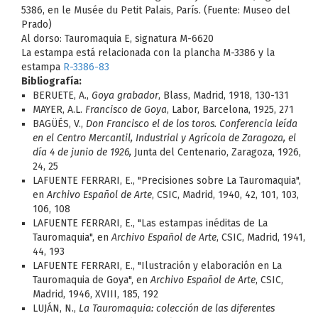
5386, en le Musée du Petit Palais, París. (Fuente: Museo del
Prado)
Al dorso: Tauromaquia E, signatura M-6620
La estampa está relacionada con la plancha M-3386 y la
estampa
R-3386-83
Bibliografía:
BERUETE, A.,
Goya grabador
, Blass, Madrid, 1918, 130-131
MAYER, A.L.
Francisco de Goya
, Labor, Barcelona, 1925, 271
BAGÜÉS, V.,
Don Francisco el de los toros. Conferencia leída
en el Centro Mercantil, Industrial y Agrícola de Zaragoza, el
día 4 de junio de 1926,
Junta del Centenario, Zaragoza, 1926,
24, 25
LAFUENTE FERRARI, E., "Precisiones sobre La Tauromaquia",
en
Archivo Español de Arte
, CSIC, Madrid, 1940, 42, 101, 103,
106, 108
LAFUENTE FERRARI, E., "Las estampas inéditas de La
Tauromaquia", en
Archivo Español de Arte
, CSIC, Madrid, 1941,
44, 193
LAFUENTE FERRARI, E., "Ilustración y elaboración en La
Tauromaquia de Goya", en
Archivo Español de Arte
, CSIC,
Madrid, 1946, XVIII, 185, 192
LUJÁN, N.,
La Tauromaquia: colección de las diferentes