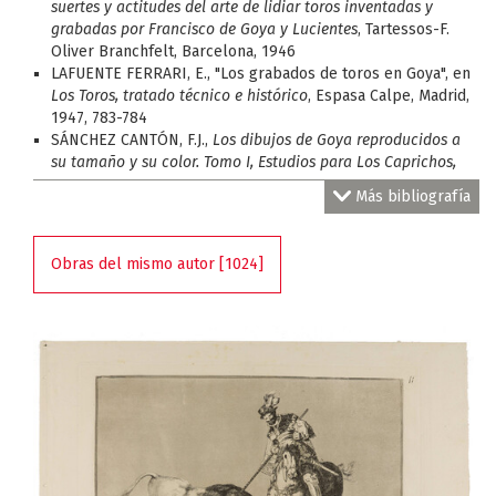
suertes y actitudes del arte de lidiar toros inventadas y
grabadas por Francisco de Goya y Lucientes
, Tartessos-F.
Oliver Branchfelt, Barcelona, 1946
LAFUENTE FERRARI, E., "Los grabados de toros en Goya", en
Los Toros, tratado técnico e histórico
, Espasa Calpe, Madrid,
1947, 783-784
SÁNCHEZ CANTÓN, F.J.,
Los dibujos de Goya reproducidos a
su tamaño y su color. Tomo I, Estudios para Los Caprichos,
Los Desastres de la guerra, La Tauromaquia y dibujos no
Más bibliografía
grabados
, Museo del Prado, Madrid, 1954, n. 161-163
GLENDINNING, N., "A New View of Goya's Tauromaquia", en
Journal of the Warburg and Courtauld Institutes
, Warburg
Obras del mismo autor [1024]
Institute, Londres, 1961, 24, 120-127
HARRIS, T.,
Goya: Engravings and Lithographs, Catalogue
Raisonné
, Bruno Cassirer, Oxford, 1964, 2 v., v. II, 325, n. 214
NIETO ALCAIDE, V.,
Goya, vida y obra, La Tauromaquia
. Real
Academia de San Fernando, Madrid, 1967
DELTEIL, L.,
Goya
, v. XV de
Le peintre graveur illustré (XIXe et
XXe siécles)
, Collector editions-Da Capo Press, Nueva York,
1969, n. 234
GASSIER, P., WILSON-BAREAU, J.,
Vida y obra de Francisco
Goya: reproducción de su obra completa, pinturas, dibujos y
grabados,
Juventud, Barcelona, 1974, n. 1171