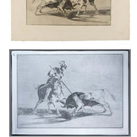
GÓMEZ DE LA SERNA, G., "Goya y los toros", en
La Estafeta
Literaria
, Editora Nacional, Madrid, 1972, 484, 4-16
LAFUENTE FERRARI, E.,
La Tauromaquia
, Gustavo Gili,
Barcelona, 1974, 6, 8, 13
GASSIER, P.,
Dibujos de Goya. Estudios para grabados y
pinturas
, Noguer, Barcelona, 1975, 354-357, n. 252-253
DIAZ CASARIEGO, R.,
La Tauromaquia, colección de un
frontispicio y cuarenta estampas en las que se representan
los principios, progresos, muertes y actitudes del arte de
lidiar los toros
. Arte y Bibliofilia, Madrid, 1978
PAULSON, R., "Goya and the Spanish Revolution", en
Representations of Revolution (1789-1820)
, Yale University
Press, Londres, New Haven, 1983, 286-387
HOLO, S.R., "Goya and the Bullfight", en
La Tauromaquia:
Goya, Picasso and the Bullfight
, Milwaukee Art Museum,
Milwaukee, 1986,23, 31
MARTÍNEZ-NOVILLO, A., "Francisco de Goya. La tauromaquia",
en
El siglo de oro de las tauromaquias. Estampas taurinas
1750-1868
, Centro de Asuntos Taurinos, Madrid, 1989, 64-80
CARRETE PARRONDO, J., y MARTÍNEZ NOVILLO, Á.,
El siglo de
oro de las Tauromaquias, estampas taurinas 1750-1868,
Centro de Asuntos Taurinos, Madrid, 1989