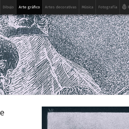
Dibujo
Arte gráfico
Artes decorativas
Música
Fotografía
R
de