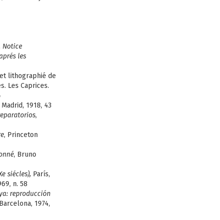
. Notice
aprés les
et lithographié de
s. Les Caprices.
4
, Madrid, 1918, 43
reparatorios
,
re
, Princeton
sonné
, Bruno
e siécles),
París,
69, n. 58
ya: reproducción
 Barcelona, 1974,