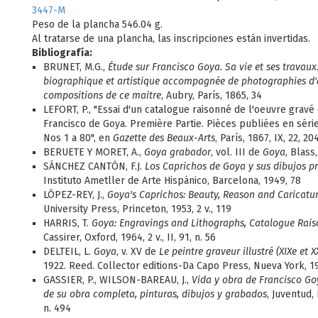
3447-M
Peso de la plancha 546.04 g.
Al tratarse de una plancha, las inscripciones están invertidas.
Bibliografía:
BRUNET, M.G.,
Étude sur Francisco Goya. Sa vie et ses travaux
biographique et artistique accompagnée de photographies d'
compositions de ce maitre
, Aubry, París, 1865, 34
LEFORT, P., "Essai d'un catalogue raisonné de l'oeuvre gravé 
Francisco de Goya. Première Partie. Pièces publiées en série
Nos 1 a 80", en
Gazette des Beaux-Arts
, París, 1867, IX, 22, 20
BERUETE Y MORET, A.,
Goya grabador
, vol. III de
Goya
, Blass
SÁNCHEZ CANTÓN, F.J.
Los Caprichos de Goya y sus dibujos p
Instituto Ametller de Arte Hispánico, Barcelona, 1949, 78
LÓPEZ-REY, J.,
Goya's Caprichos:
Beauty, Reason and Caricatu
University Press, Princeton, 1953, 2 v., 119
HARRIS, T.
Goya: Engravings and Lithographs, Catalogue Rai
Cassirer, Oxford, 1964, 2 v., II, 91, n. 56
DELTEIL, L.
Goya
, v. XV de
Le peintre graveur illustré (XIXe et XX
1922. Reed. Collector editions-Da Capo Press, Nueva York, 19
GASSIER, P., WILSON-BAREAU, J.,
Vida y obra de Francisco Go
de su obra completa, pinturas, dibujos y grabados
, Juventud,
n. 494