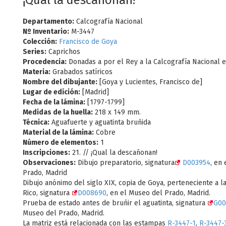
¡Qual la descañonan!
Departamento:
Calcografía Nacional
Nº Inventario:
M-3447
Colección:
Francisco de Goya
Series:
Caprichos
Procedencia:
Donadas a por el Rey a la Calcografía Nacional 
Materia:
Grabados satíricos
Nombre del dibujante:
[Goya y Lucientes, Francisco de]
Lugar de edición:
[Madrid]
Fecha de la lámina:
[1797-1799]
Medidas de la huella:
218 x 149 mm.
Técnica:
Aguafuerte y aguatinta bruñida
Material de la lámina:
Cobre
Número de elementos:
1
Inscripciones:
21. // ¡Qual la descañonan!
Observaciones:
Dibujo preparatorio, signatura
D003954
, en
Prado, Madrid
Dibujo anónimo del siglo XIX, copia de Goya, perteneciente a l
Rico, signatura
D008690
, en el Museo del Prado, Madrid.
Prueba de estado antes de bruñir el aguatinta, signatura
G00
Museo del Prado, Madrid.
La matriz está relacionada con las estampas
R-3447-1
,
R-3447-