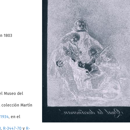
en 1803
 el Museo del
a colección Martín
1934
, en el
3
,
R-3447-70
y
R-