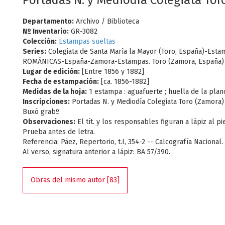
Portadas N. y Mediodía Colegiata Tor
Departamento:
Archivo / Biblioteca
Nº Inventario:
GR-3082
Colección:
Estampas sueltas
Series:
Colegiata de Santa María la Mayor (Toro, España)-Est
ROMÁNICAS-España-Zamora-Estampas. Toro (Zamora, España)
Lugar de edición:
[Entre 1856 y 1882]
Fecha de estampación:
[ca. 1856-1882]
Medidas de la hoja:
1 estampa : aguafuerte ; huella de la pla
Inscripciones:
Portadas N. y Mediodía Colegiata Toro (Zamora) / 
Buxó grabº
Observaciones:
El tít. y los responsables figuran a lápiz al p
Prueba antes de letra.
Referencia: Páez, Repertorio, t.I, 354-2 -- Calcografía Nacional.
Al verso, signatura anterior a lápiz: BA 57/390.
Obras del mismo autor [83]