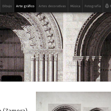
Dibujo
Arte gráfico
Artes decorativas
Música
Fotografía
R