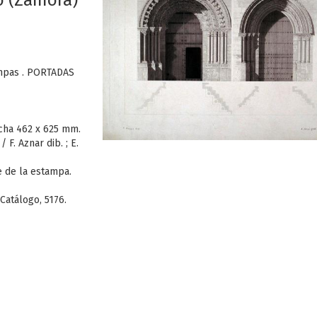
o (Zamora)
ampas . PORTADAS
ncha 462 x 625 mm.
F. Aznar dib. ; E.
ie de la estampa.
 Catálogo, 5176.