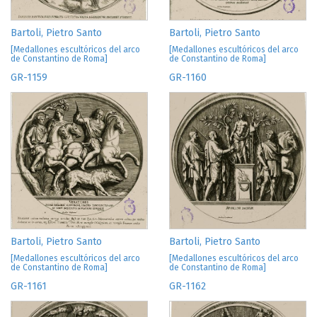
Bartoli, Pietro Santo
Bartoli, Pietro Santo
[Medallones escultóricos del arco
[Medallones escultóricos del arco
de Constantino de Roma]
de Constantino de Roma]
GR-1159
GR-1160
Bartoli, Pietro Santo
Bartoli, Pietro Santo
[Medallones escultóricos del arco
[Medallones escultóricos del arco
de Constantino de Roma]
de Constantino de Roma]
GR-1161
GR-1162