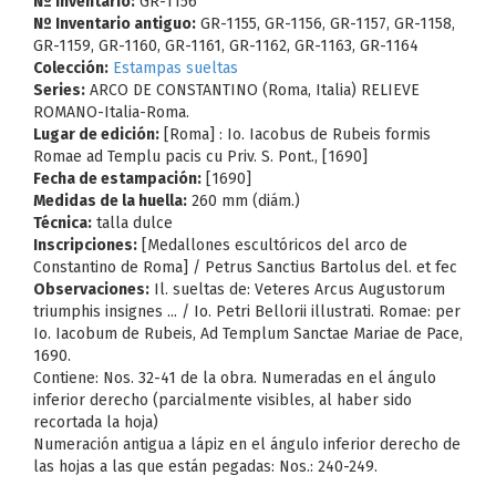
Nº Inventario:
GR-1156
Nº Inventario antiguo:
GR-1155, GR-1156, GR-1157, GR-1158,
GR-1159, GR-1160, GR-1161, GR-1162, GR-1163, GR-1164
Colección:
Estampas sueltas
Series:
ARCO DE CONSTANTINO (Roma, Italia) RELIEVE
ROMANO-Italia-Roma.
Lugar de edición:
[Roma] : Io. Iacobus de Rubeis formis
Romae ad Templu pacis cu Priv. S. Pont., [1690]
Fecha de estampación:
[1690]
Medidas de la huella:
260 mm (diám.)
Técnica:
talla dulce
Inscripciones:
[Medallones escultóricos del arco de
Constantino de Roma] / Petrus Sanctius Bartolus del. et fec
Observaciones:
Il. sueltas de: Veteres Arcus Augustorum
triumphis insignes ... / Io. Petri Bellorii illustrati. Romae: per
Io. Iacobum de Rubeis, Ad Templum Sanctae Mariae de Pace,
1690.
Contiene: Nos. 32-41 de la obra. Numeradas en el ángulo
inferior derecho (parcialmente visibles, al haber sido
recortada la hoja)
Numeración antigua a lápiz en el ángulo inferior derecho de
las hojas a las que están pegadas: Nos.: 240-249.