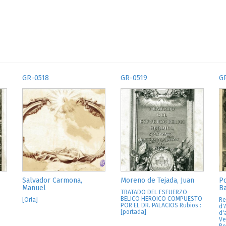
GR-0518
GR-0519
G
Salvador Carmona,
Moreno de Tejada, Juan
Po
Manuel
Ba
TRATADO DEL ESFUERZO
BELICO HEROICO COMPUESTO
[Orla]
Re
POR EL DR. PALACIOS Rubios :
d'
[portada]
d'
Ve