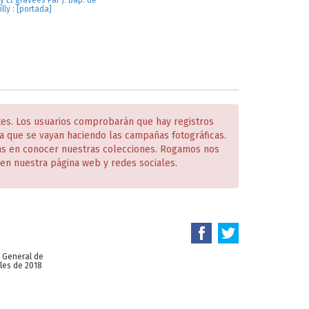
y Et graveés Par J. Bap. de
illy : [portada]
tes. Los usuarios comprobarán que hay registros
 que se vayan haciendo las campañas fotográficas.
das en conocer nuestras colecciones. Rogamos nos
en nuestra página web y redes sociales.
n General de
les de 2018