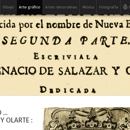
Dibujo
Arte gráfico
Artes decorativas
Música
Fotografía
R
...
Y OLARTE :