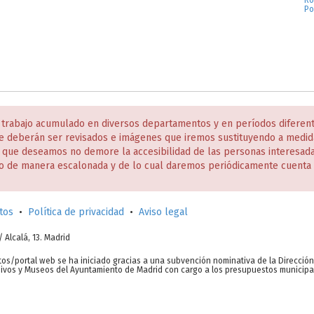
Ro
Po
 trabajo acumulado en diversos departamentos y en períodos diferen
e deberán ser revisados e imágenes que iremos sustituyendo a medida
s que deseamos no demore la accesibilidad de las personas interesa
o de manera escalonada y de lo cual daremos periódicamente cuenta 
tos
•
Política de privacidad
•
Aviso legal
c/ Alcalá, 13. Madrid
tos/portal web se ha iniciado gracias a una subvención nominativa de la Direcció
chivos y Museos del Ayuntamiento de Madrid con cargo a los presupuestos municipa