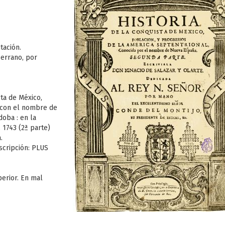
tación.
Serrano, por
sta de México,
 con el nombre de
doba : en la
 1743 (2ª parte)
.
nscripción: PLUS
perior. En mal