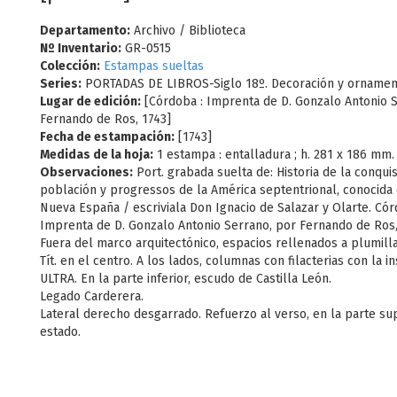
Departamento:
Archivo / Biblioteca
Nº Inventario:
GR-0515
Colección:
Estampas sueltas
Series:
PORTADAS DE LIBROS-Siglo 18º. Decoración y ornamen
Lugar de edición:
[Córdoba : Imprenta de D. Gonzalo Antonio 
Fernando de Ros, 1743]
Fecha de estampación:
[1743]
Medidas de la hoja:
1 estampa : entalladura ; h. 281 x 186 mm.
Observaciones:
Port. grabada suelta de: Historia de la conqui
población y progressos de la América septentrional, conocida
Nueva España / escriviala Don Ignacio de Salazar y Olarte. Cór
Imprenta de D. Gonzalo Antonio Serrano, por Fernando de Ros,
Fuera del marco arquitectónico, espacios rellenados a plumilla
Tít. en el centro. A los lados, columnas con filacterias con la i
ULTRA. En la parte inferior, escudo de Castilla León.
Legado Carderera.
Lateral derecho desgarrado. Refuerzo al verso, en la parte su
estado.