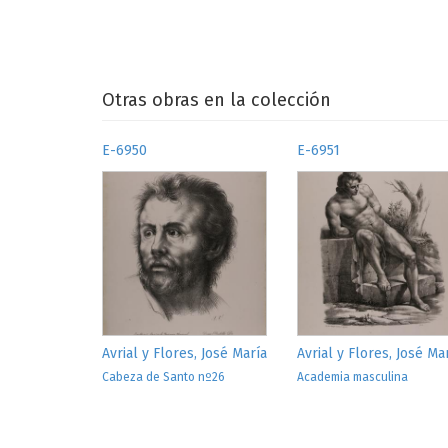
Otras obras en la colección
E-6950
E-6951
Avrial y Flores, José María
Avrial y Flores, José Ma
Cabeza de Santo nº26
Academia masculina