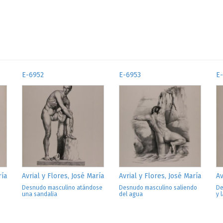
E-6952
E-6953
E
ría
Avrial y Flores, José María
Avrial y Flores, José María
Av
Desnudo masculino atándose
Desnudo masculino saliendo
De
una sandalia
del agua
y 