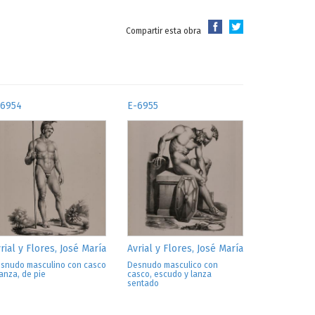
Compartir esta obra
-6954
E-6955
rial y Flores, José María
Avrial y Flores, José María
snudo masculino con casco
Desnudo masculico con
lanza, de pie
casco, escudo y lanza
sentado