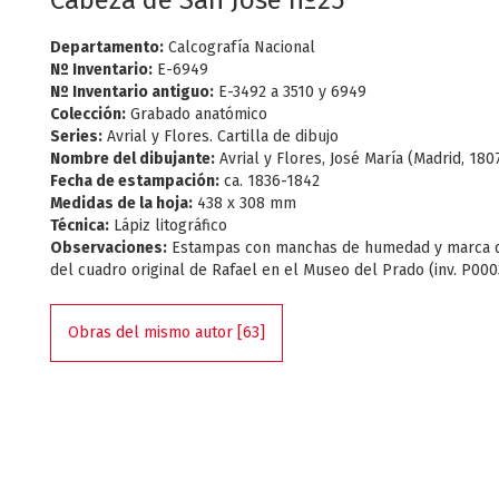
Cabeza de San José nº25
Departamento:
Calcografía Nacional
Nº Inventario:
E-6949
Nº Inventario antiguo:
E-3492 a 3510 y 6949
Colección:
Grabado anatómico
Series:
Avrial y Flores. Cartilla de dibujo
Nombre del dibujante:
Avrial y Flores, José María (Madrid, 180
Fecha de estampación:
ca. 1836-1842
Medidas de la hoja:
438 x 308 mm
Técnica:
Lápiz litográfico
Observaciones:
Estampas con manchas de humedad y marca d
del cuadro original de Rafael en el Museo del Prado (inv. P00
Obras del mismo autor [63]