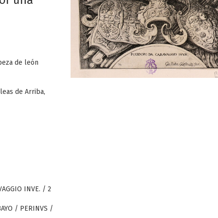
or una
beza de león
eas de Arriba,
VAGGIO INVE. / 2
BAYO / PERINVS /