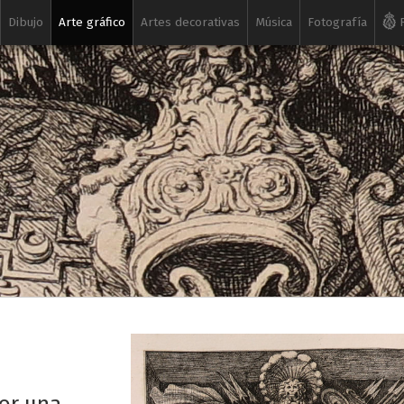
Dibujo
Arte gráfico
Artes decorativas
Música
Fotografía
R