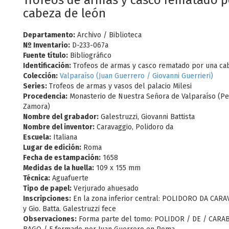
Trofeos de armas y casco rematado p
cabeza de león
Departamento:
Archivo / Biblioteca
Nº Inventario:
D-233-067a
Fuente título:
Bibliográfico
Identificación:
Trofeos de armas y casco rematado por una ca
Colección:
Valparaíso (Juan Guerrero / Giovanni Guerrieri)
Series:
Trofeos de armas y vasos del palacio Milesi
Procedencia:
Monasterio de Nuestra Señora de Valparaíso (Pel
Zamora)
Nombre del grabador:
Galestruzzi, Giovanni Battista
Nombre del inventor:
Caravaggio, Polidoro da
Escuela:
Italiana
Lugar de edición:
Roma
Fecha de estampación:
1658
Medidas de la huella:
109 x 155 mm
Técnica:
Aguafuerte
Tipo de papel:
Verjurado ahuesado
Inscripciones:
En la zona inferior central: POLIDORO DA CARA
y Gio. Batta. Galestruzzi fece
Observaciones:
Forma parte del tomo: POLIDOR / DE / CARA