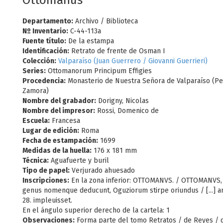
Ottomanus
Departamento:
Archivo / Biblioteca
Nº Inventario:
C-44-113a
Fuente título:
De la estampa
Identificación:
Retrato de frente de Osman I
Colección:
Valparaíso (Juan Guerrero / Giovanni Guerrieri)
Series:
Ottomanorum Principum Effigies
Procedencia:
Monasterio de Nuestra Señora de Valparaíso (Pel
Zamora)
Nombre del grabador:
Dorigny, Nicolas
Nombre del impresor:
Rossi, Domenico de
Escuela:
Francesa
Lugar de edición:
Roma
Fecha de estampación:
1699
Medidas de la huella:
176 x 181 mm
Técnica:
Aguafuerte y buril
Tipo de papel:
Verjurado ahuesado
Inscripciones:
En la zona inferior: OTTOMANVS. / OTTOMANVS, 
genus nomenque deducunt, Oguziorum stirpe oriundus / [...] an.
28. impleuisset.
En el ángulo superior derecho de la cartela: 1
Observaciones:
Forma parte del tomo Retratos / de Reyes / 