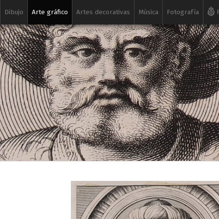
Dibujo
Arte gráfico
Artes decorativas
Música
Fotografía
R