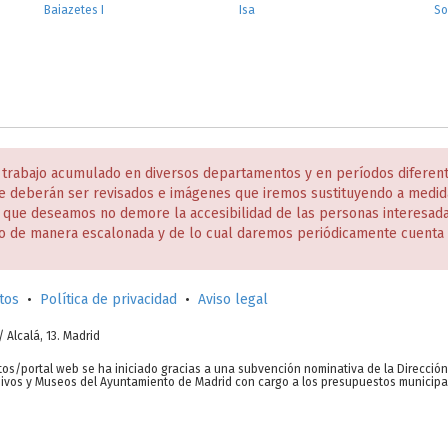
Baiazetes I
Isa
So
 trabajo acumulado en diversos departamentos y en períodos diferen
e deberán ser revisados e imágenes que iremos sustituyendo a medida
s que deseamos no demore la accesibilidad de las personas interesa
o de manera escalonada y de lo cual daremos periódicamente cuenta 
tos
•
Política de privacidad
•
Aviso legal
c/ Alcalá, 13. Madrid
tos/portal web se ha iniciado gracias a una subvención nominativa de la Direcció
chivos y Museos del Ayuntamiento de Madrid con cargo a los presupuestos municipa