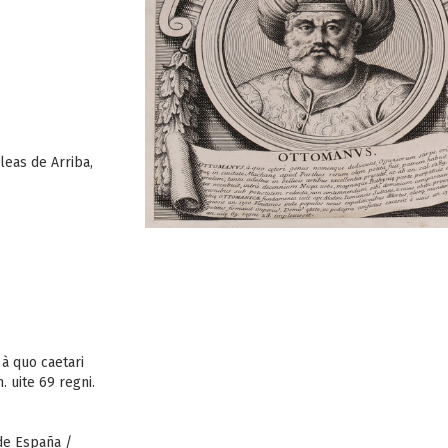
eas de Arriba,
à quo caetari
 uite 69 regni.
de España /