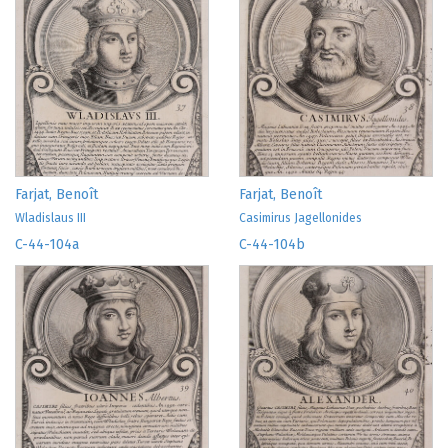
Farjat, Benoît
Farjat, Benoît
Wladislaus III
Casimirus Jagellonides
C-44-104a
C-44-104b