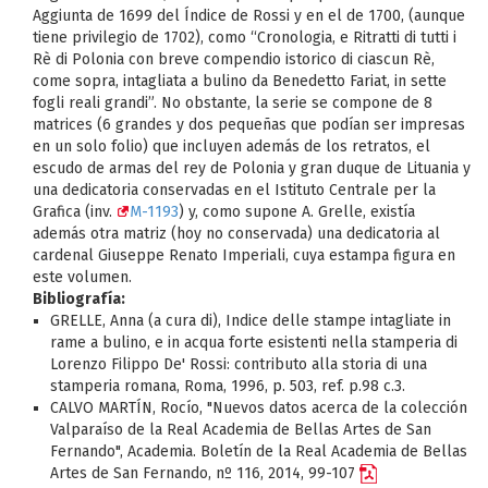
Aggiunta de 1699 del Índice de Rossi y en el de 1700, (aunque
tiene privilegio de 1702), como “Cronologia, e Ritratti di tutti i
Rè di Polonia con breve compendio istorico di ciascun Rè,
come sopra, intagliata a bulino da Benedetto Fariat, in sette
fogli reali grandi”. No obstante, la serie se compone de 8
matrices (6 grandes y dos pequeñas que podían ser impresas
en un solo folio) que incluyen además de los retratos, el
escudo de armas del rey de Polonia y gran duque de Lituania y
una dedicatoria conservadas en el Istituto Centrale per la
Grafica (inv.
M-1193
) y, como supone A. Grelle, existía
además otra matriz (hoy no conservada) una dedicatoria al
cardenal Giuseppe Renato Imperiali, cuya estampa figura en
este volumen.
Bibliografía:
GRELLE, Anna (a cura di), Indice delle stampe intagliate in
rame a bulino, e in acqua forte esistenti nella stamperia di
Lorenzo Filippo De' Rossi: contributo alla storia di una
stamperia romana, Roma, 1996, p. 503, ref. p.98 c.3.
CALVO MARTÍN, Rocío, "Nuevos datos acerca de la colección
Valparaíso de la Real Academia de Bellas Artes de San
Fernando", Academia. Boletín de la Real Academia de Bellas
Artes de San Fernando, nº 116, 2014, 99-107