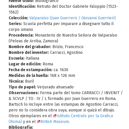
Fuente título:
Bibliográfico
Identificación:
Retrato del Doctor Gabriele Faloppio (1523-
1562)
Colección:
Valparaíso (Juan Guerrero / Giovanni Guerrieri)
Series:
Scuola perfetta per imparare a disegnare tutto il
corpo umano
Procedencia:
Monasterio de Nuestra Señora de Valparaíso
(Peleas de Arriba, Zamora)
Nombre del grabador:
Brizio, Francesco
Nombre del inventor:
Carracci, Agostino
Escuela:
Italiana
Lugar de edición:
Roma
Fecha de estampación:
ca. 1630
Medidas de la huella:
168 x 126 mm
Técnica:
Buril
Tipo de papel:
Verjurado ahuesado
Observaciones:
Forma parte del tomo CARRACCI / INVENIT /
& SCVLP / TO : IV / L formado por Juan Guerrero en Roma.
Bartsch lo incluye entre las estampas de Agostino Carracci,
pero no lo considera obra suya, aunque si quizá el dibujo.
Otros ejemplares en el
Istituto Centrale per la Grafica
(Roma)
y en el
British Museum
.
Bibliografía: