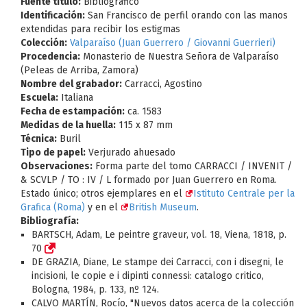
Fuente título:
Bibliográfico
Identificación:
San Francisco de perfil orando con las manos
extendidas para recibir los estigmas
Colección:
Valparaíso (Juan Guerrero / Giovanni Guerrieri)
Procedencia:
Monasterio de Nuestra Señora de Valparaíso
(Peleas de Arriba, Zamora)
Nombre del grabador:
Carracci, Agostino
Escuela:
Italiana
Fecha de estampación:
ca. 1583
Medidas de la huella:
115 x 87 mm
Técnica:
Buril
Tipo de papel:
Verjurado ahuesado
Observaciones:
Forma parte del tomo CARRACCI / INVENIT /
& SCVLP / TO : IV / L formado por Juan Guerrero en Roma.
Estado único; otros ejemplares en el
Istituto Centrale per la
Grafica (Roma)
y en el
British Museum
.
Bibliografía:
BARTSCH, Adam, Le peintre graveur, vol. 18, Viena, 1818, p.
70
DE GRAZIA, Diane, Le stampe dei Carracci, con i disegni, le
incisioni, le copie e i dipinti connessi: catalogo critico,
Bologna, 1984, p. 133, nº 124.
CALVO MARTÍN, Rocío, "Nuevos datos acerca de la colección