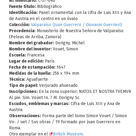
Nº Inventario:
C-37-040
Fuente título:
Bibliográfico
Identificación:
Panel ornamental con la cifra de Luis XIII y Ana
de Austria en el centro en un óvalo
Colección:
Valparaíso (Juan Guerrero / Giovanni Guerrieri)
Procedencia:
Monasterio de Nuestra Señora de Valparaíso
(Peleas de Arriba, Zamora)
Nombre del grabador:
Dorigny, Michel
Nombre del inventor:
Vouet, Simon
Escuela:
Francesa
Lugar de edición:
París
Fecha de estampación:
1647
Medidas de la huella:
256 x 194 mm
Técnica:
Aguafuerte
Tipo de papel:
Verjurado ahuesado
Inscripciones:
En la zona superior: NATOS ET NOSTRA TVEMVR
Al pie: Sim. Voüet In. 7 M. Dorigny Sc.
Escudos, emblemas y marcas:
Cifra de Luis XIII y Ana de
Austria
Observaciones:
Forma parte del tomo Simon Vouet / Simon
Vo- / uet / Sus obras / 19 formado por Juan Guerrero en
Roma.
Otro ejemplar en el
British Museum
.