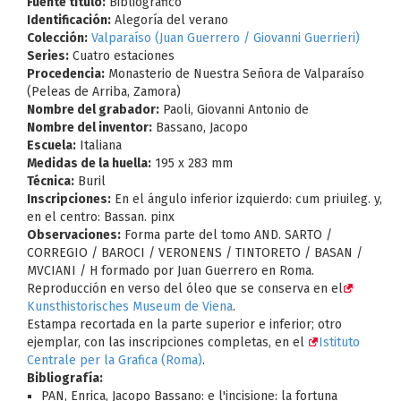
Fuente título:
Bibliográfico
Identificación:
Alegoría del verano
Colección:
Valparaíso (Juan Guerrero / Giovanni Guerrieri)
Series:
Cuatro estaciones
Procedencia:
Monasterio de Nuestra Señora de Valparaíso
(Peleas de Arriba, Zamora)
Nombre del grabador:
Paoli, Giovanni Antonio de
Nombre del inventor:
Bassano, Jacopo
Escuela:
Italiana
Medidas de la huella:
195 x 283 mm
Técnica:
Buril
Inscripciones:
En el ángulo inferior izquierdo: cum priuileg. y,
en el centro: Bassan. pinx
Observaciones:
Forma parte del tomo AND. SARTO /
CORREGIO / BAROCI / VERONENS / TINTORETO / BASAN /
MVCIANI / H formado por Juan Guerrero en Roma.
Reproducción en verso del óleo que se conserva en el
Kunsthistorisches Museum de Viena
.
Estampa recortada en la parte superior e inferior; otro
ejemplar, con las inscripciones completas, en el
Istituto
Centrale per la Grafica (Roma)
.
Bibliografía:
PAN, Enrica, Jacopo Bassano: e l'incisione: la fortuna