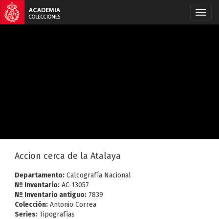
Accion cerca de la Atalaya
Departamento:
Calcografía Nacional
Nº Inventario:
AC-13057
Nº Inventario antiguo:
7839
Colección:
Antonio Correa
Series:
Tipografías