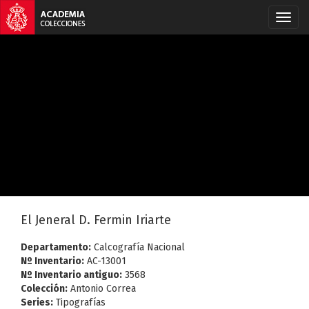
El Jeneral D. Fermin Iriarte
Departamento:
Calcografía Nacional
Nº Inventario:
AC-13001
Nº Inventario antiguo:
3568
Colección:
Antonio Correa
Series:
Tipografías