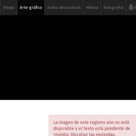
Dibujo
Arte gráfico
Artes decorativas
Música
Fotografía
R
La imagen de este registro aún no está
disponible y el texto está pendiente de
revisión. Disculpe las molestias.