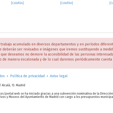
[Colofón]
[Colofón]
[C
 trabajo acumulado en diversos departamentos y en períodos diferen
e deberán ser revisados e imágenes que iremos sustituyendo a medida
s que deseamos no demore la accesibilidad de las personas interesa
o de manera escalonada y de lo cual daremos periódicamente cuenta 
tos
•
Política de privacidad
•
Aviso legal
c/ Alcalá, 13. Madrid
tos/portal web se ha iniciado gracias a una subvención nominativa de la Direcció
chivos y Museos del Ayuntamiento de Madrid con cargo a los presupuestos municipa