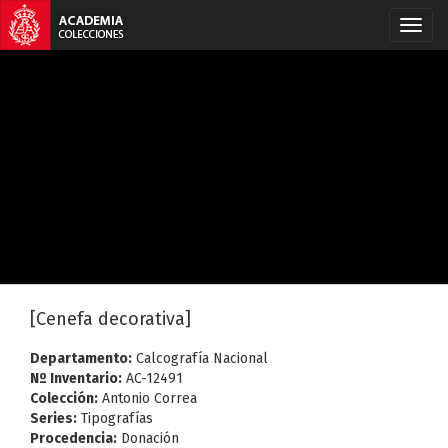
[Cenefa decorativa]
Departamento:
Calcografía Nacional
Nº Inventario:
AC-12491
Colección:
Antonio Correa
Series:
Tipografías
Procedencia:
Donación