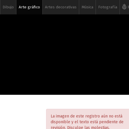
Dibujo
Arte gráfico
Artes decorativas
Música
Fotografía
R
La imagen de este registro aún no está
disponible y el texto está pendiente de
revisión. Disculpe las molestias.