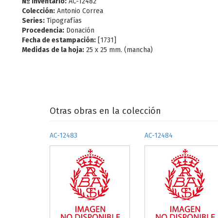
Nº Inventario:
AC-12482
Colección:
Antonio Correa
Series:
Tipografías
Procedencia:
Donación
Fecha de estampación:
[1731]
Medidas de la hoja:
25 x 25 mm. (mancha)
Otras obras en la colección
AC-12483
AC-12484