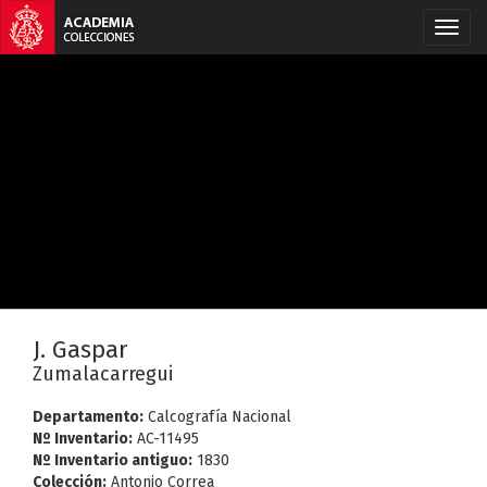
J. Gaspar
Zumalacarregui
Departamento:
Calcografía Nacional
Nº Inventario:
AC-11495
Nº Inventario antiguo:
1830
Colección:
Antonio Correa