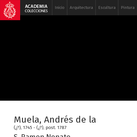
Inicio
Arquitectura
Escultura
Pintura
Muela, Andrés de la
(¿?), 1745 - (¿?), post. 1787