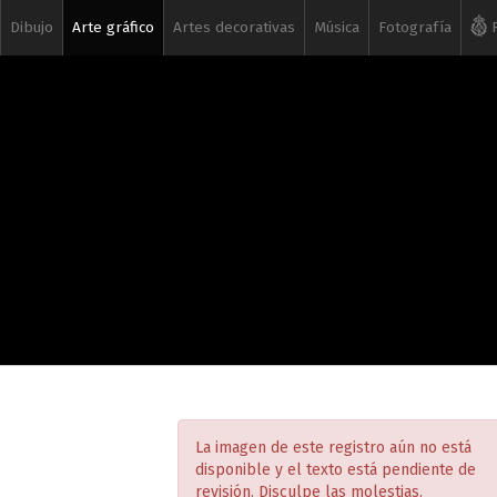
Dibujo
Arte gráfico
Artes decorativas
Música
Fotografía
R
La imagen de este registro aún no está
disponible y el texto está pendiente de
revisión. Disculpe las molestias.