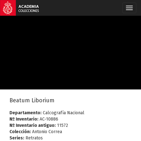
Beatum Liborium
Departamento:
Calcografía Nacional
Nº Inventario:
AC-10886
Nº Inventario antiguo:
11572
Colección:
Antonio Correa
Series:
Retratos