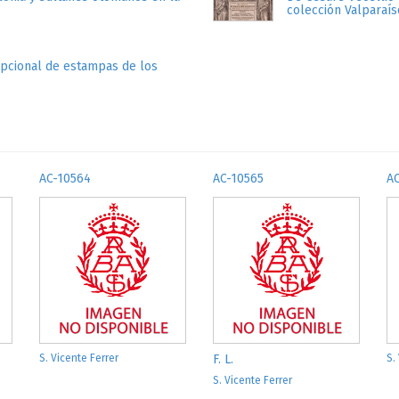
colección Valparaís
epcional de estampas de los
AC-10564
AC-10565
A
S. Vicente Ferrer
F. L.
S.
S. Vicente Ferrer