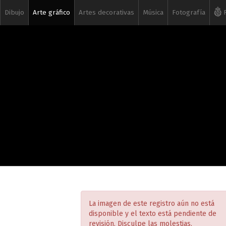
Dibujo
Arte gráfico
Artes decorativas
Música
Fotografía
R
La imagen de este registro aún no está
disponible y el texto está pendiente de
revisión. Disculpe las molestias.