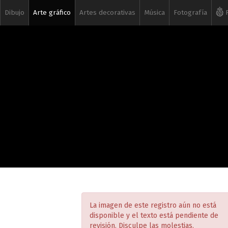
Dibujo
Arte gráfico
Artes decorativas
Música
Fotografía
R
La imagen de este registro aún no está
disponible y el texto está pendiente de
revisión. Disculpe las molestias.