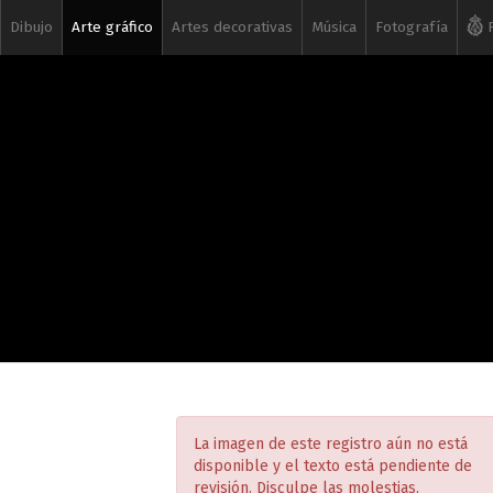
Dibujo
Arte gráfico
Artes decorativas
Música
Fotografía
R
La imagen de este registro aún no está
disponible y el texto está pendiente de
revisión. Disculpe las molestias.