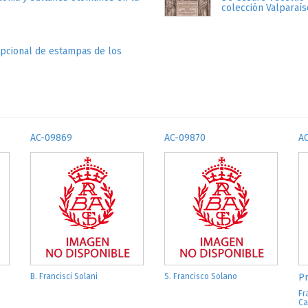
colección Valparaís
epcional de estampas de los
AC-09869
AC-09870
A
B. Francisci Solani
S. Francisco Solano
Pr
Fr
Ca