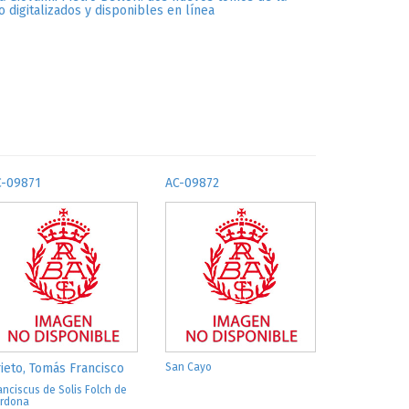
o digitalizados y disponibles en línea
C-09871
AC-09872
ieto, Tomás Francisco
San Cayo
anciscus de Solis Folch de
rdona