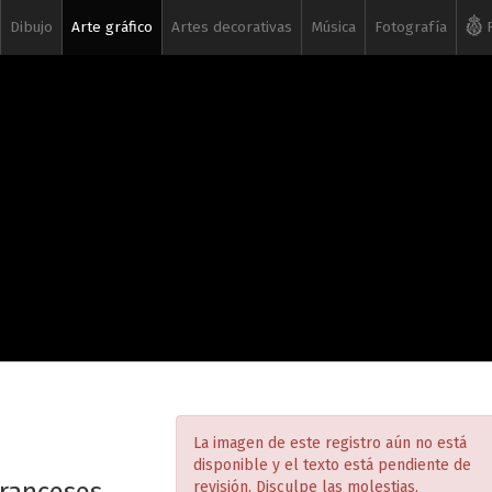
Dibujo
Arte gráfico
Artes decorativas
Música
Fotografía
R
La imagen de este registro aún no está
disponible y el texto está pendiente de
revisión. Disculpe las molestias.