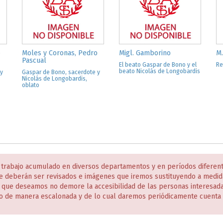
o
Moles y Coronas, Pedro
Migl. Gamborino
M
Pascual
El beato Gaspar de Bono y el
Re
beato Nicolás de Longobardis
 y
Gaspar de Bono, sacerdote y
Nicolás de Longobardis,
oblato
 trabajo acumulado en diversos departamentos y en períodos diferen
e deberán ser revisados e imágenes que iremos sustituyendo a medida
s que deseamos no demore la accesibilidad de las personas interesa
o de manera escalonada y de lo cual daremos periódicamente cuenta 