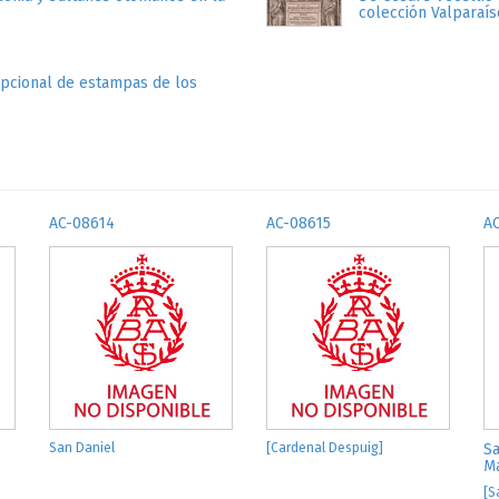
colección Valparaís
epcional de estampas de los
AC-08614
AC-08615
A
San Daniel
[Cardenal Despuig]
Sa
M
[S