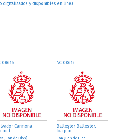
o digitalizados y disponibles en línea
C-08616
AC-08617
lvador Carmona,
Ballester Ballester,
anuel
Joaquín
an Juan de Dios]
San Juan de Dios