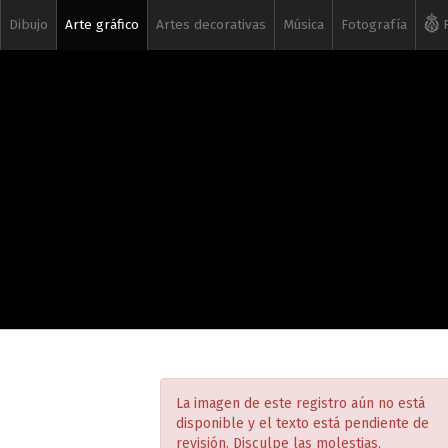
Dibujo
Arte gráfico
Artes decorativas
Música
Fotografía
R
La imagen de este registro aún no está
disponible y el texto está pendiente de
revisión. Disculpe las molestias.